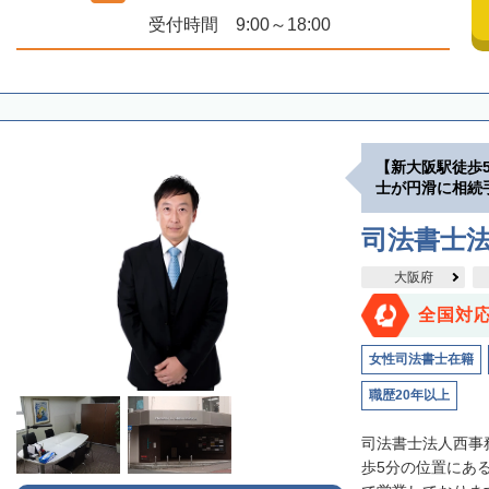
受付時間 9:00～18:00
【新大阪駅徒歩
士が円滑に相続
司法書士
大阪府
全国対
女性司法書士在籍
職歴20年以上
司法書士法人西事
歩5分の位置にあ