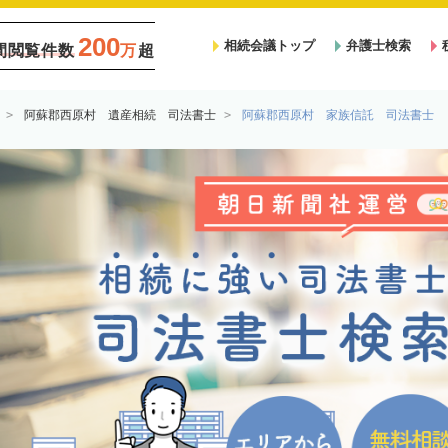
200
相続会議トップ
弁護士検索
間閲覧件数
万
超
阿蘇郡西原村 遺産相続 司法書士
阿蘇郡西原村 家族信託 司法書士