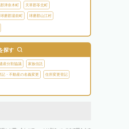
北郡津奈木町
天草郡苓北町
球磨郡湯前町
球磨郡山江村
蘇郡西原村
阿蘇郡小国町
阿蘇郡高森町
を探す
遺産分割協議
家族信託
登記・不動産の名義変更
住所変更登記