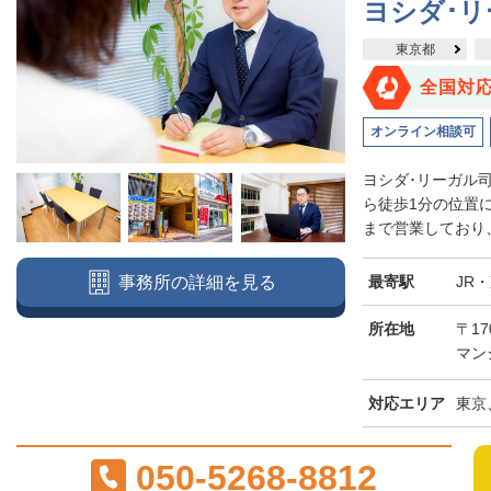
ヨシダ･
東京都
全国対
オンライン相談可
ヨシダ･リーガル
ら徒歩1分の位置
まで営業しており、
最寄駅
JR
事務所の詳細を見る
所在地
〒17
マン
対応エリア
東京
050-5268-8812