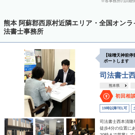
各事務所の詳細
熊本 阿蘇郡西原村近隣エリア・全国オン
法書士事務所
【味噌天神前停
ポートします
司法書士
熊本県
初回相
19時以降TEL可
司法書士西本清隆
徒歩4分の位置に
20時まで営業して