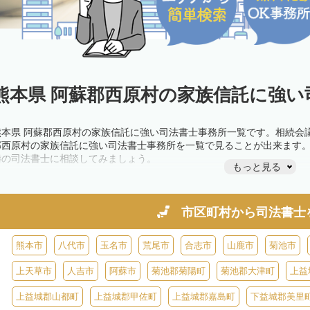
熊本県 阿蘇郡西原村の家族信託に強い
熊本県 阿蘇郡西原村の家族信託に強い司法書士事務所一覧です。相続会
郡西原村の家族信託に強い司法書士事務所を一覧で見ることが出来ます
隣の司法書士に相談してみましょう。
もっと見る
市区町村から
司法書士
熊本市
八代市
玉名市
荒尾市
合志市
山鹿市
菊池市
上天草市
人吉市
阿蘇市
菊池郡菊陽町
菊池郡大津町
上益
上益城郡山都町
上益城郡甲佐町
上益城郡嘉島町
下益城郡美里