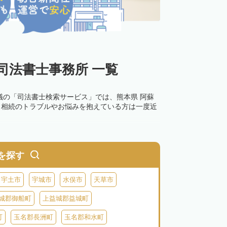
司法書士事務所 一覧
議の「司法書士検索サービス」では、熊本県 阿蘇
。相続のトラブルやお悩みを抱えている方は一度近
を探す
宇土市
宇城市
水俣市
天草市
城郡御船町
上益城郡益城町
町
玉名郡長洲町
玉名郡和水町