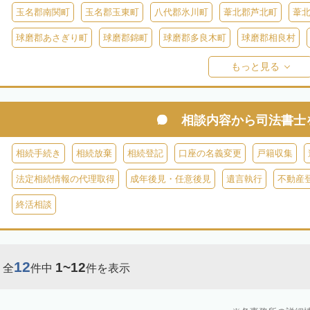
玉名郡南関町
玉名郡玉東町
八代郡氷川町
葦北郡芦北町
葦
球磨郡あさぎり町
球磨郡錦町
球磨郡多良木町
球磨郡相良村
阿
球磨郡球磨村
球磨郡水上村
球磨郡五木村
阿蘇郡南阿蘇村
もっと見る
阿蘇郡南小国町
阿蘇郡産山村
相談内容から
司法書士
相続手続き
相続放棄
相続登記
口座の名義変更
戸籍収集
法定相続情報の代理取得
成年後見・任意後見
遺言執行
不動産
終活相談
12
1~12
全
件中
件を表示