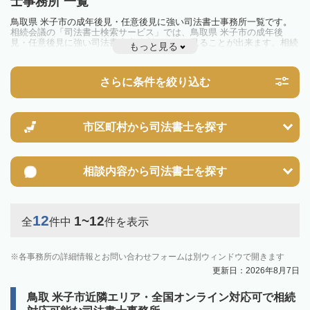
士事務所 一覧
鳥取県 米子市の成年後見・任意後見に強い司法書士事務所一覧です。
相続会議の「司法書士検索サービス」では、鳥取県 米子市の成年後
見・任意後見に強い司法書士事務所を一覧で見ることが出来ます。相続
もっと見る
のトラブルやお悩みを抱えている方は一度近隣の司法書士に相談してみ
ましょう。
さらに条件を絞り込む
市区町村から
司法書士を探す
相談内容から
司法書士を探す
12
1~12
全
件中
件を表示
各事務所の詳細情報とお問い合わせフォームは別ウィンドウで開きます
更新日：2026年8月7日
鳥取 米子市近隣エリア・全国オンライン対応可で相続