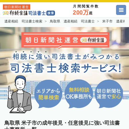
月間閲覧件数
朝日新聞社運営
200万
超
遺産相続 司法書士検索
鳥取県 遺産相続 司法書士
米子市 遺産相
鳥取県 米子市の成年後見・任意後見に強い司法書