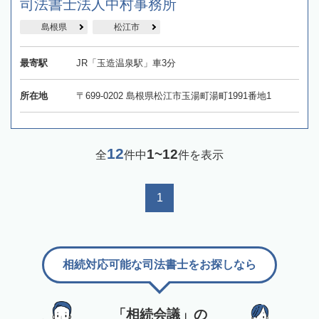
司法書士法人中村事務所
島根県
松江市
最寄駅
JR「玉造温泉駅」車3分
所在地
〒699-0202 島根県松江市玉湯町湯町1991番地1
12
1~12
全
件中
件を表示
1
相続対応可能な司法書士をお探しなら
「相続会議」の