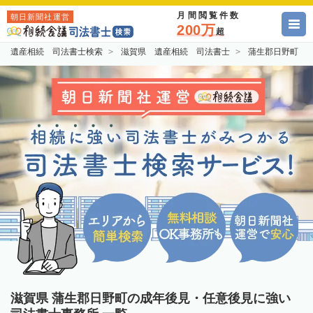
月間閲覧件数
朝日新聞社運営
200万
超
遺産相続 司法書士検索
滋賀県 遺産相続 司法書士
蒲生郡日野町 
滋賀県 蒲生郡日野町の成年後見・任意後見に強い