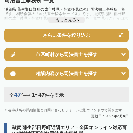
司法書士事務所 一覧
滋賀県 蒲生郡日野町の成年後見・任意後見に強い司法書士事務所一覧
です。相続会議の「司法書士検索サービス」では、滋賀県 蒲生郡日野
町の成年後見・任意後見に強い司法書士事務所を一覧で見ることが出来
もっと見る
ます。相続のトラブルやお悩みを抱えている方は一度近隣の司法書士に
相談してみましょう。
さらに条件を絞り込む
市区町村から
司法書士を探す
相談内容から
司法書士を探す
47
1~47
全
件中
件を表示
各事務所の詳細情報とお問い合わせフォームは別ウィンドウで開きます
更新日：2026年8月8日
滋賀 蒲生郡日野町近隣エリア・全国オンライン対応可