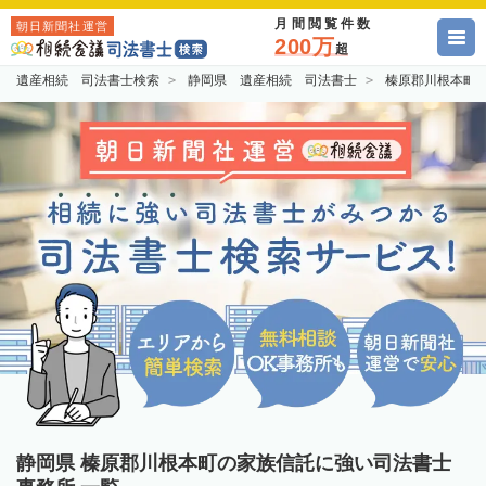
月間閲覧件数
朝日新聞社運営
200万
超
遺産相続 司法書士検索
静岡県 遺産相続 司法書士
榛原郡川根本町
静岡県 榛原郡川根本町の家族信託に強い司法書士