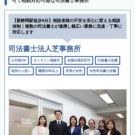
可で相続対応可能な司法書士事務所
【新静岡駅徒歩9分】相談者様の不安を安心に変える相談
体制｜複数の司法書士が連携し幅広い業務に迅速・丁寧に
対応します
司法書士法人芝事務所
土日祝OK
オンライン相談可
全国出張対応可
行政書士在籍
役所から近い
職歴20年以上
所長が女性
女性司法書士在籍