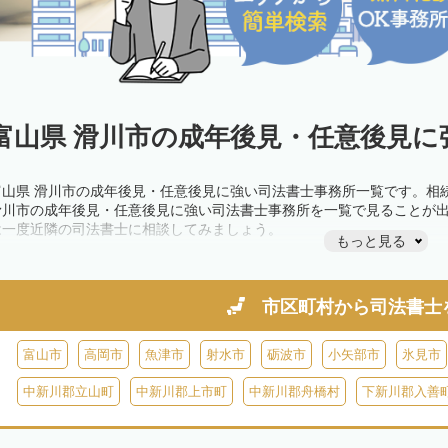
富山県 滑川市の成年後見・任意後見に
富山県 滑川市の成年後見・任意後見に強い司法書士事務所一覧です。相
滑川市の成年後見・任意後見に強い司法書士事務所を一覧で見ることが
は一度近隣の司法書士に相談してみましょう。
もっと見る
市区町村から
司法書士
富山市
高岡市
魚津市
射水市
砺波市
小矢部市
氷見市
中新川郡立山町
中新川郡上市町
中新川郡舟橋村
下新川郡入善