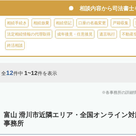
相談内容から
司法書士
相続手続き
相続放棄
相続登記
口座の名義変更
戸籍収集
法定相続情報の代理取得
成年後見・任意後見
遺言執行
不動産
終活相談
12
1~12
全
件中
件を表示
各事務所の詳細
富山 滑川市近隣エリア・全国オンライン
事務所