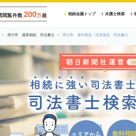
200
相続会議トップ
弁護士検索
間閲覧件数
万
超
滑川市 遺産相続 司法書士
滑川市 成年後見・任意後見 司法書士