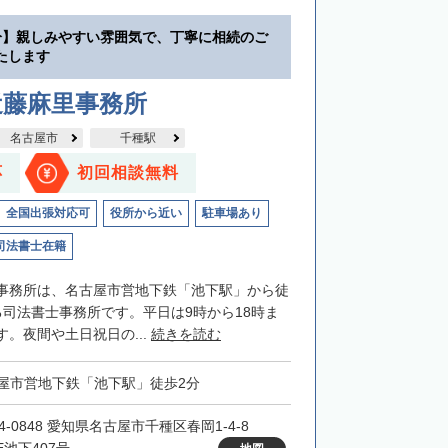
分】親しみやすい雰囲気で、丁寧に相続のご
たします
近藤麻里事務所
名古屋市
千種駅
応
初回相談無料
全国出張対応可
役所から近い
駐車場あり
司法書士在籍
事務所は、名古屋市営地下鉄「池下駅」から徒
る司法書士事務所です。平日は9時から18時ま
。夜間や土日祝日の...
続きを読む
屋市営地下鉄「池下駅」徒歩2分
4-0848 愛知県名古屋市千種区春岡1-4-8