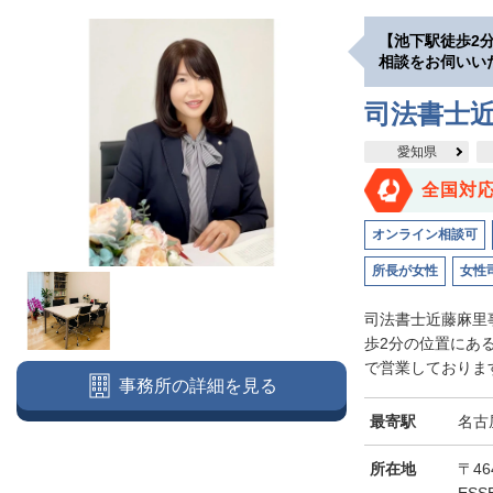
【池下駅徒歩2
相談をお伺いい
司法書士
愛知県
全国対
オンライン相談可
所長が女性
女性
司法書士近藤麻里
歩2分の位置にあ
で営業しております
事務所の詳細を見る
最寄駅
名古
所在地
〒46