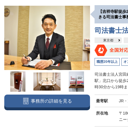
【吉祥寺駅徒歩
きる司法書士事
司法書士
東京都
全国対
職歴20年以上
オ
司法書士法人宮田
駅」北口から徒歩
時30分から19時
最寄駅
JR
事務所の詳細を見る
所在地
〒18
ニー