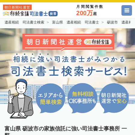
月間閲覧件数
朝日新聞社運営
200万
超
遺産相続 司法書士検索
富山県 遺産相続 司法書士
砺波市 遺産相
富山県 砺波市の家族信託に強い司法書士事務所 一