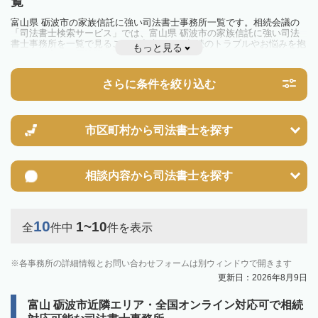
覧
富山県 砺波市の家族信託に強い司法書士事務所一覧です。相続会議の
「司法書士検索サービス」では、富山県 砺波市の家族信託に強い司法
書士事務所を一覧で見ることが出来ます。相続のトラブルやお悩みを抱
もっと見る
えている方は一度近隣の司法書士に相談してみましょう。
さらに条件を絞り込む
市区町村から
司法書士を探す
相談内容から
司法書士を探す
10
1~10
全
件中
件を表示
各事務所の詳細情報とお問い合わせフォームは別ウィンドウで開きます
更新日：2026年8月9日
富山 砺波市近隣エリア・全国オンライン対応可で相続