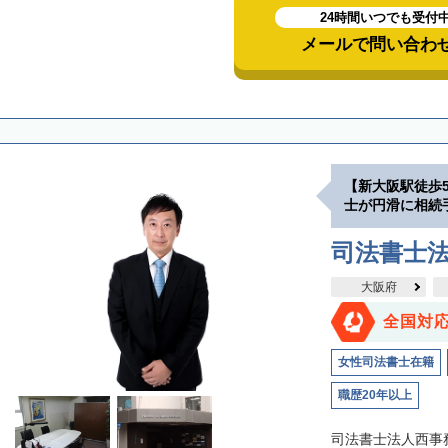
24時間いつでも受付
メールで問い合わ
【新大阪駅徒歩
士が円滑に相続
司法書士
大阪府
全国対
女性司法書士在籍
職歴20年以上
司法書士法人西事