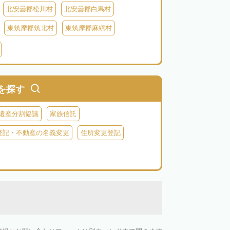
北安曇郡松川村
北安曇郡白馬村
東筑摩郡筑北村
東筑摩郡麻績村
北佐久郡御代田町
北佐久郡立科町
牧村
南佐久郡南相木村
南佐久郡北相木村
木曽郡上松町
木曽郡南木曽町
を探す
上伊那郡辰野町
上伊那郡宮田村
遺産分割協議
家族信託
森町
下伊那郡松川町
下伊那郡豊丘村
登記・不動産の名義変更
住所変更登記
村
下伊那郡泰阜村
下伊那郡天龍村
村