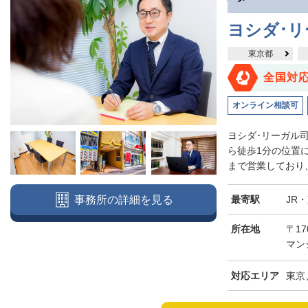
ヨシダ･
東京都
全国対
オンライン相談可
ヨシダ･リーガル
ら徒歩1分の位置
まで営業しており、
最寄駅
JR
事務所の詳細を見る
所在地
〒17
マン
対応エリア
東京