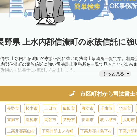
長野県 上水内郡信濃町の家族信託に強
長野県 上水内郡信濃町の家族信託に強い司法書士事務所一覧です。相続
水内郡信濃町の家族信託に強い司法書士事務所を一覧で見ることが出来
度近隣の司法書士に相談してみましょう。
もっと見る
市区町村から
司法書士
長野市
松本市
上田市
飯田市
諏訪市
千曲市
須坂市
東御市
塩尻市
岡谷市
茅野市
伊那市
駒ヶ根市
大町市
上高井郡高山村
下高井郡山ノ内町
下高井郡木島平村
下高井郡