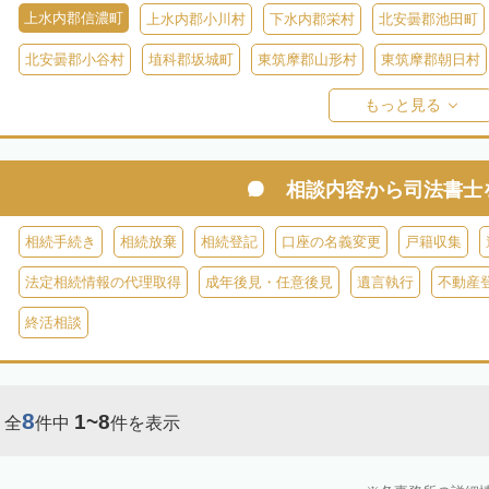
上水内郡信濃町
上水内郡小川村
下水内郡栄村
北安曇郡池田町
北安曇郡小谷村
埴科郡坂城町
東筑摩郡山形村
東筑摩郡朝日村
東筑摩郡生坂村
小県郡長和町
小県郡青木村
北佐久郡軽井沢町
もっと見る
南佐久郡佐久穂町
南佐久郡川上村
南佐久郡小海町
南佐久郡南
諏訪郡下諏訪町
諏訪郡富士見町
諏訪郡原村
木曽郡木曽町
相談内容から
司法書士
木曽郡大桑村
木曽郡木祖村
木曽郡王滝村
上伊那郡箕輪町
相続手続き
相続放棄
相続登記
口座の名義変更
戸籍収集
上伊那郡南箕輪村
上伊那郡飯島町
上伊那郡中川村
下伊那郡高
法定相続情報の代理取得
成年後見・任意後見
遺言執行
不動産
下伊那郡阿智村
下伊那郡喬木村
下伊那郡阿南町
下伊那郡下條
終活相談
下伊那郡大鹿村
下伊那郡根羽村
下伊那郡売木村
下伊那郡平谷
8
1~8
全
件中
件を表示