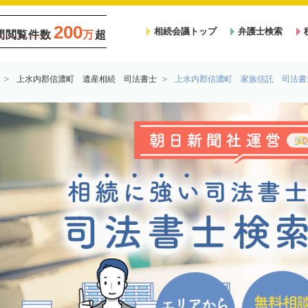
200
相続会議トップ
弁護士検索
間閲覧件数
万
超
上水内郡信濃町 遺産相続 司法書士
上水内郡信濃町 家族信託 司法書