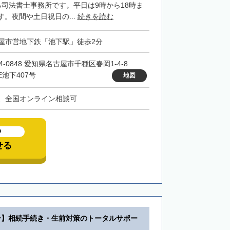
る司法書士事務所です。平日は9時から18時ま
。夜間や土日祝日の...
続きを読む
屋市営地下鉄「池下駅」徒歩2分
4-0848 愛知県名古屋市千種区春岡1-4-8
E池下407号
地図
、全国オンライン相談可
中
せる
分】相続手続き・生前対策のトータルサポー