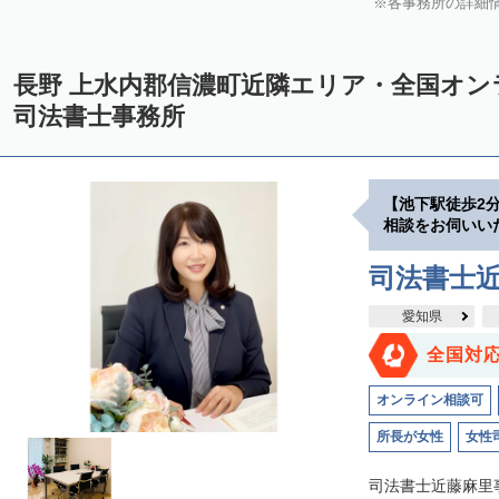
各事務所の詳細
長野 上水内郡信濃町近隣エリア・全国オ
司法書士事務所
【池下駅徒歩2
相談をお伺いい
司法書士
愛知県
全国対
オンライン相談可
所長が女性
女性
司法書士近藤麻里