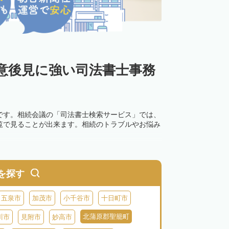
意後見に強い司法書士事務
です。相続会議の「司法書士検索サービス」では、
覧で見ることが出来ます。相続のトラブルやお悩み
を探す
五泉市
加茂市
小千谷市
十日町市
北蒲原郡聖籠町
川市
見附市
妙高市