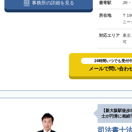
最寄駅
JR
事務所の詳細を見る
所在地
〒18
ニー
対応エリア
東京
可
24時間いつでも受付
メールで問い合わ
【新大阪駅徒歩
士が円滑に相続
司法書士