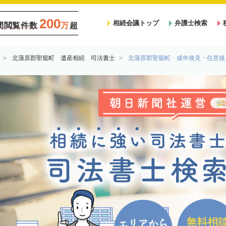
200
相続会議トップ
弁護士検索
間閲覧件数
万
超
北蒲原郡聖籠町 遺産相続 司法書士
北蒲原郡聖籠町 成年後見・任意後