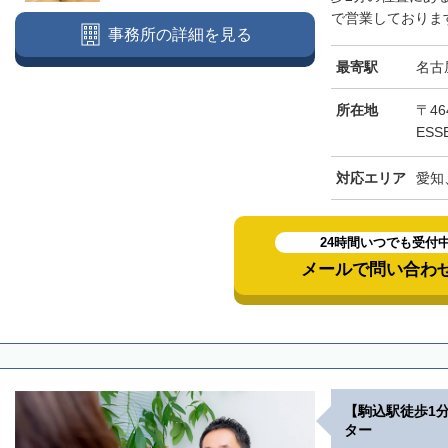
で営業しております
事務所の詳細を見る
最寄駅
名古
所在地
〒46
ESS
対応エリア
愛知
24時間いつでも受付
メールで問い合わ
【駒込駅徒歩1
ター