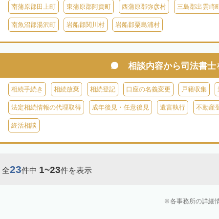
南蒲原郡田上町
東蒲原郡阿賀町
西蒲原郡弥彦村
三島郡出雲崎
南魚沼郡湯沢町
岩船郡関川村
岩船郡粟島浦村
相談内容から
司法書士
相続手続き
相続放棄
相続登記
口座の名義変更
戸籍収集
法定相続情報の代理取得
成年後見・任意後見
遺言執行
不動産
終活相談
23
1~23
全
件中
件を表示
各事務所の詳細