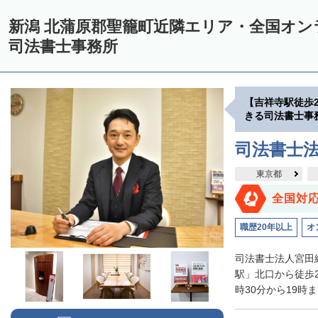
新潟 北蒲原郡聖籠町近隣エリア・全国オ
司法書士事務所
【吉祥寺駅徒歩
きる司法書士事
司法書士
東京都
全国対
職歴20年以上
オ
司法書士法人宮田
駅」北口から徒歩
時30分から19時