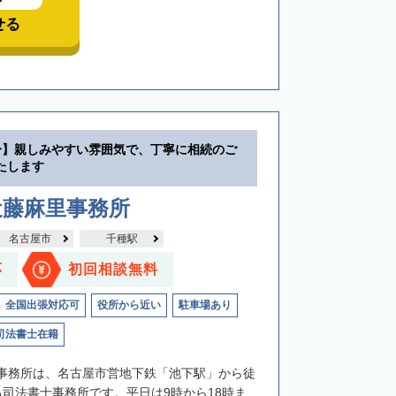
中
せる
分】親しみやすい雰囲気で、丁寧に相続のご
たします
近藤麻里事務所
名古屋市
千種駅
応
初回相談無料
全国出張対応可
役所から近い
駐車場あり
司法書士在籍
事務所は、名古屋市営地下鉄「池下駅」から徒
る司法書士事務所です。平日は9時から18時ま