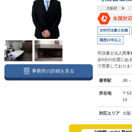
大阪府
全国対
女性司法書士在籍
職歴20年以上
司法書士法人西事
歩5分の位置にあ
で営業しております
事務所の詳細を見る
最寄駅
JR
所在地
〒5
14
対応エリア
大阪