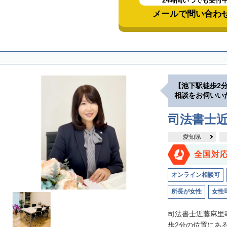
24時間いつでも受付
メールで問い合わ
【池下駅徒歩2
相談をお伺いい
司法書士
愛知県
全国対
オンライン相談可
所長が女性
女性
司法書士近藤麻里
歩2分の位置にあ