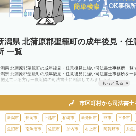
新潟県 北蒲原郡聖籠町の成年後見・任
所 一覧
新潟県 北蒲原郡聖籠町の成年後見・任意後見に強い司法書士事務所一覧
新潟県 北蒲原郡聖籠町の成年後見・任意後見に強い司法書士事務所を一
を抱えている方は一度近隣の司法書士に相談してみましょう。
もっと見る
市区町村から
司法書士
新潟市
長岡市
上越市
柏崎市
新発田市
燕市
三条市
魚沼市
南魚沼市
佐渡市
胎内市
村上市
阿賀野市
糸魚