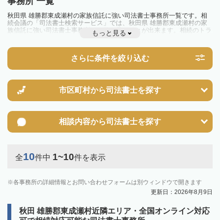
事務所 一覧
秋田県 雄勝郡東成瀬村の家族信託に強い司法書士事務所一覧です。相
続会議の「司法書士検索サービス」では、秋田県 雄勝郡東成瀬村の家
族信託に強い司法書士事務所を一覧で見ることが出来ます。相続のトラ
もっと見る
ブルやお悩みを抱えている方は一度近隣の司法書士に相談してみましょ
う。
さらに条件を絞り込む
市区町村から
司法書士を探す
相談内容から
司法書士を探す
10
1~10
全
件中
件を表示
各事務所の詳細情報とお問い合わせフォームは別ウィンドウで開きます
更新日：2026年8月9日
秋田 雄勝郡東成瀬村近隣エリア・全国オンライン対応