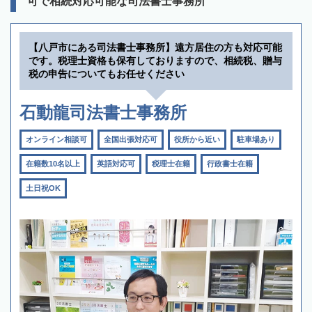
可で相続対応可能な司法書士事務所
【八戸市にある司法書士事務所】遠方居住の方も対応可能
です。税理士資格も保有しておりますので、相続税、贈与
税の申告についてもお任せください
石動龍司法書士事務所
オンライン相談可
全国出張対応可
役所から近い
駐車場あり
在籍数10名以上
英語対応可
税理士在籍
行政書士在籍
土日祝OK