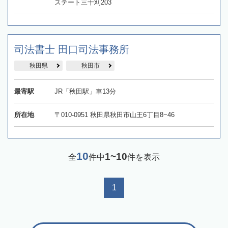
ステート三千刈203
司法書士 田口司法事務所
秋田県
秋田市
最寄駅
JR「秋田駅」車13分
所在地
〒010-0951 秋田県秋田市山王6丁目8−46
10
1~10
全
件中
件を表示
1