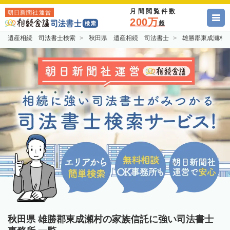
月間閲覧件数
朝日新聞社運営
200万
超
遺産相続 司法書士検索
秋田県 遺産相続 司法書士
雄勝郡東成瀬村
秋田県 雄勝郡東成瀬村の家族信託に強い司法書士