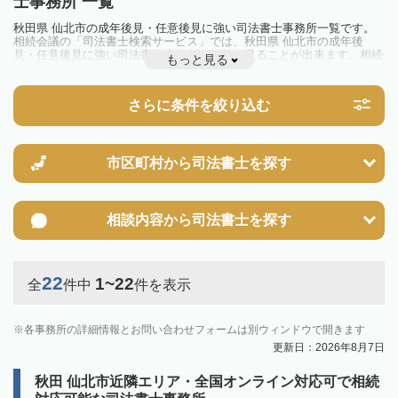
士事務所 一覧
秋田県 仙北市の成年後見・任意後見に強い司法書士事務所一覧です。
相続会議の「司法書士検索サービス」では、秋田県 仙北市の成年後
見・任意後見に強い司法書士事務所を一覧で見ることが出来ます。相続
もっと見る
のトラブルやお悩みを抱えている方は一度近隣の司法書士に相談してみ
ましょう。
さらに条件を絞り込む
市区町村から
司法書士を探す
相談内容から
司法書士を探す
22
1~22
全
件中
件を表示
各事務所の詳細情報とお問い合わせフォームは別ウィンドウで開きます
更新日：2026年8月7日
秋田 仙北市近隣エリア・全国オンライン対応可で相続