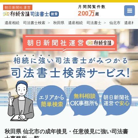
月間閲覧件数
朝日新聞社運営
200万
超
遺産相続 司法書士検索
秋田県 遺産相続 司法書士
仙北市 遺産相
秋田県 仙北市の成年後見・任意後見に強い司法書