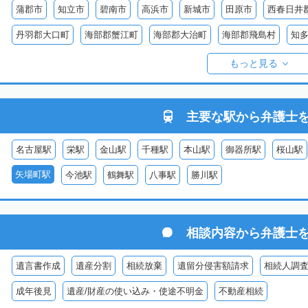
蒲郡市
知立市
碧南市
高浜市
新城市
田原市
西春日井
丹羽郡大口町
海部郡蟹江町
海部郡大治町
海部郡飛島村
知
知多郡美浜町
知多郡南知多町
額田郡幸田町
北設楽郡設楽町
もっと見る
主要な駅から
弁護士
名古屋駅
栄駅
金山駅
千種駅
本山駅
御器所駅
桜山駅
矢場町駅
今池駅
鶴舞駅
八事駅
勝川駅
相談内容から
弁護士
遺言書作成
遺産分割
相続放棄
遺留分侵害額請求
相続人調
成年後見
遺産/財産の使い込み・使途不明金
不動産相続