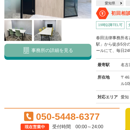
愛知県
初回相
19時以降TEL可
春田法律事務所名
駅」から徒歩5分の
事務所の詳細を見る
ールにて、毎日24
最寄駅
名古
所在地
〒46
ル1
対応エリア
愛知
050-5448-6377
受付時間 00:00～24:00
現在営業中