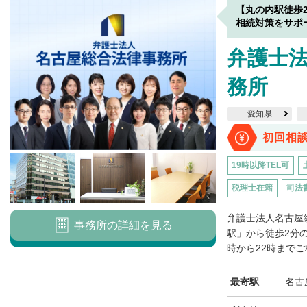
【丸の内駅徒歩
相続対策をサポ
弁護士
務所
愛知県
初回相
19時以降TEL可
税理士在籍
司法
弁護士法人名古屋
事務所の詳細を見る
駅」から徒歩2分
時から22時までご
最寄駅
名古