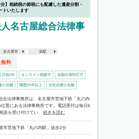
2分】相続税の節税にも配慮した遺産分割・
ートいたします
法人名古屋総合法律事
名古屋市
栄駅
談無料
土日祝OK
オンライン相談可
全国出張対応可
書士在籍
職歴20年以上
女性弁護士在籍
総合法律事務所は、名古屋市営地下鉄「丸の内
の位置にある法律事務所です。電話受付は毎日6
相談を受け付けてい...
続きを読む
屋市営地下鉄「丸の内駅」徒歩2分