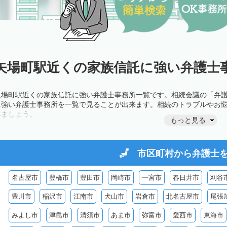
矢場町駅近くの家族信託に強い弁護士事
矢場町駅近くの家族信託に強い弁護士事務所一覧です。相続会議の「弁
に強い弁護士事務所を一覧で見ることが出来ます。相続のトラブルやお
みましょう。
もっと見る
市区町村から
弁護士
名古屋市
豊橋市
豊田市
岡崎市
一宮市
春日井市
刈谷
豊川市
稲沢市
江南市
犬山市
岩倉市
北名古屋市
尾張
みよし市
津島市
清須市
あま市
弥富市
愛西市
東海市