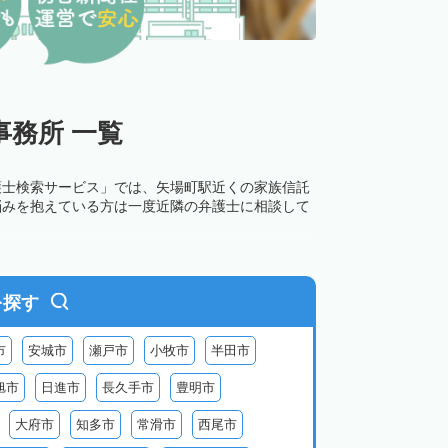
務所 一覧
護士検索サービス」では、矢場町駅近くの家族信託
悩みを抱えている方は一度近隣の弁護士に相談して
を探す
市
安城市
瀬戸市
小牧市
半田市
旭市
日進市
長久手市
豊明市
大府市
知多市
常滑市
西尾市