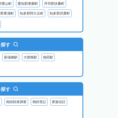
郡豊山町
愛知郡東郷町
丹羽郡扶桑町
多郡東浦町
知多郡阿久比町
知多郡武豊町
北設楽郡東栄町
北設楽郡豊根村
を探す
新瑞橋駅
大曽根駅
熱田駅
を探す
査
相続財産調査
相続登記
家族信託