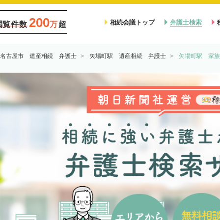
200
相続会議トップ
弁護士検索
閲覧件数
万
超
名古屋市 遺産相続 弁護士
矢場町駅 遺産相続 弁護士
矢場町駅 家族