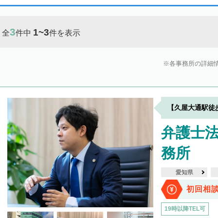
3
1~3
全
件中
件を表示
各事務所の詳細
【久屋大通駅徒
弁護士
務所
愛知県
初回相
19時以降TEL可