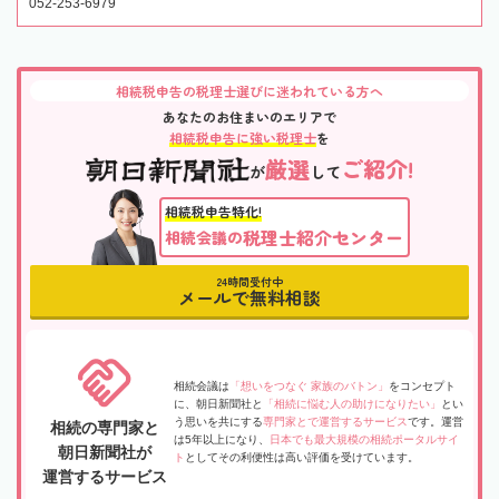
052-253-6979
相続税申告の税理士選びに迷われている方へ
あなたのお住まいのエリアで
相続税申告に強い税理士
を
厳選
ご紹介!
が
して
相続税申告特化!
税理士紹介センター
相続会議の
24時間受付中
メールで無料相談
相続会議は
「想いをつなぐ 家族のバトン」
をコンセプト
に、朝日新聞社と
「相続に悩む人の助けになりたい」
とい
う思いを共にする
専門家とで運営するサービス
です。運営
相続の専門家と
は5年以上になり、
日本でも最大規模の相続ポータルサイ
朝日新聞社が
ト
としてその利便性は高い評価を受けています。
運営するサービス