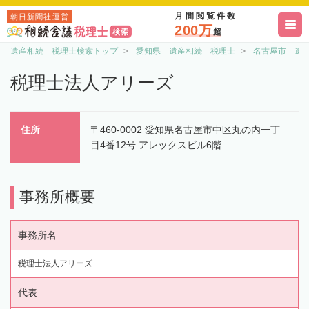
月間閲覧件数
朝日新聞社運営
200万
超
遺産相続 税理士検索トップ
愛知県 遺産相続 税理士
名古屋市 遺
税理士法人アリーズ
住所
〒460-0002 愛知県名古屋市中区丸の内一丁
目4番12号 アレックスビル6階
事務所概要
事務所名
税理士法人アリーズ
代表