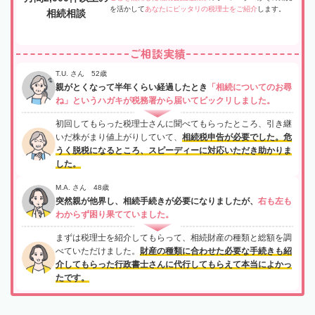
を活かして
あなたにピッタリの税理士をご紹介
します。
相続相談
ご相談実績
T.U. さん 52歳
親がとくなって半年くらい経過したとき
「相続についてのお尋
ね」というハガキが税務署から届いてビックリしました。
初回してもらった税理士さんに聞べてもらったところ、引き継
いだ株がまり値上がりしていて、
相続税申告が必要でした。危
うく脱税になるところ、スピーディーに対応いただき助かりま
した。
M.A. さん 48歳
突然親が他界し、相続手続きが必要になりましたが、
右も左も
わからず困り果てていました。
まずは税理士を紹介してもらって、相続財産の種類と総額を調
べていただけました。
財産の種類に合わせた必要な手続きも紹
介してもらった行政書士さんに代行してもらえて本当によかっ
たです。