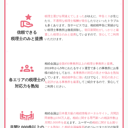
税理士選びを間違えてしまった
がゆえに、
申告ミス
が生じ
たり、
不透明な税理士報酬が発生
したりといったトラブル
も多くあります。当サービスでは、相続税申告に実績がな
い税理士事務所は徹底排除し、
朝日新聞社がしっかりと厳
信頼できる
選した税理士のみと提携
していますので、
安心してご利用
税理士のみと提携
いただけます。
相続会議は
全国450事務所以上の税理士事務所と提携
。
2019年から5年にわたるサイト運営で多くの事務所にお客
様の紹介をしており、
各事務所の対応の良さや強みを熟知
しています。
相続税申告に強い
だけでなく、
対応の良さに
各エリアの税理士の
も定評がある事務所を厳選
してご紹介するので、安心して
対応力を熟知
ご利用ください。
相続会議は
日本最大級の相続情報ポータルサイト
。
月間訪
問者数は150万人超
。
相続に関する専門家への相談件数は
月間2,000件を超
えます。ユーザーの
相続に関するお困り
月間2,000件以上の
ごとを熟知した相続会議編集部
のオペレーターがその知見