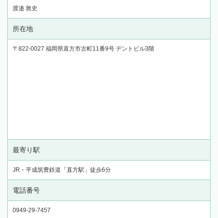
渡邉 敦史
所在地
〒822-0027 福岡県直方市古町11番9号 デントビル3階
最寄り駅
JR・平成筑豊鉄道「直方駅」徒歩6分
電話番号
0949-29-7457