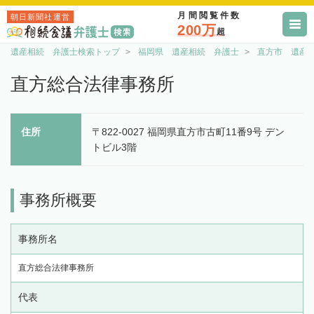
月間閲覧件数
朝日新聞社運営
200万
超
遺産相続 弁護士検索トップ
福岡県 遺産相続 弁護士
直方市 遺産
直方総合法律事務所
住所
〒822-0027 福岡県直方市古町11番9号 デン
トビル3階
事務所概要
事務所名
直方総合法律事務所
代表