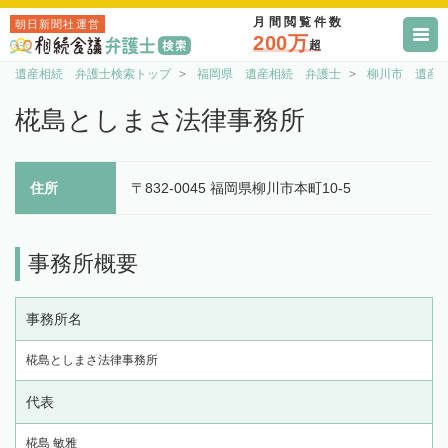
月間閲覧件数
朝日新聞社運営
200万
超
遺産相続 弁護士検索トップ
福岡県 遺産相続 弁護士
柳川市 遺産
椛島としまさ法律事務所
住所
〒832-0045 福岡県柳川市本町10-5
事務所概要
事務所名
椛島としまさ法律事務所
代表
椛島 敏雅