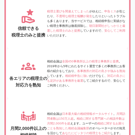
税理士選びを間違えてしまった
がゆえに、
申告ミス
が生じ
たり、
不透明な税理士報酬が発生
したりといったトラブル
も多くあります。当サービスでは、相続税申告に実績がな
い税理士事務所は徹底排除し、
朝日新聞社がしっかりと厳
信頼できる
選した税理士のみと提携
していますので、
安心してご利用
税理士のみと提携
いただけます。
相続会議は
全国450事務所以上の税理士事務所と提携
。
2019年から5年にわたるサイト運営で多くの事務所にお客
様の紹介をしており、
各事務所の対応の良さや強みを熟知
しています。
相続税申告に強い
だけでなく、
対応の良さに
各エリアの税理士の
も定評がある事務所を厳選
してご紹介するので、安心して
対応力を熟知
ご利用ください。
相続会議は
日本最大級の相続情報ポータルサイト
。
月間訪
問者数は150万人超
。
相続に関する専門家への相談件数は
月間2,000件を超
えます。ユーザーの
相続に関するお困り
月間2,000件以上の
ごとを熟知した相続会議編集部
のオペレーターがその知見
を活かして
あなたにピッタリの税理士をご紹介
します。
相続相談