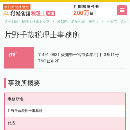
月間閲覧件数
朝日新聞社運営
200万
超
遺産相続 税理士検索トップ
愛知県 遺産相続 税理士
一宮市 遺産
片野千哉税理士事務所
住所
〒491-0831 愛知県一宮市森本2丁目3番11号
T&Gビル2F
事務所概要
事務所名
片野千哉税理士事務所
代表