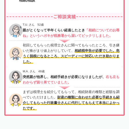
ご相談実績
T.U. さん 52歳
親がとくなって半年くらい経過したとき
「相続についてのお尋
ね」というハガキが税務署から届いてビックリしました。
初回してもらった税理士さんに聞べてもらったところ、引き継
いだ株がまり値上がりしていて、
相続税申告が必要でした。危
うく脱税になるところ、スピーディーに対応いただき助かりま
した。
M.A. さん 48歳
突然親が他界し、相続手続きが必要になりましたが、
右も左も
わからず困り果てていました。
まずは税理士を紹介してもらって、相続財産の種類と総額を調
べていただけました。
財産の種類に合わせた必要な手続きも紹
介してもらった行政書士さんに代行してもらえて本当によかっ
たです。