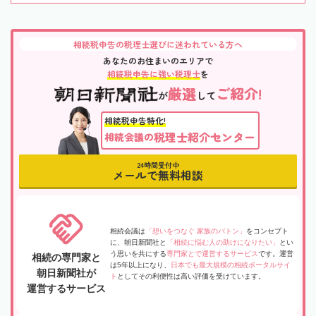
相続税申告の税理士選びに迷われている方へ
あなたのお住まいのエリアで
相続税申告に強い税理士
を
厳選
ご紹介!
が
して
相続税申告特化!
税理士紹介センター
相続会議の
24時間受付中
メールで無料相談
相続会議は
「想いをつなぐ 家族のバトン」
をコンセプト
に、朝日新聞社と
「相続に悩む人の助けになりたい」
とい
う思いを共にする
専門家とで運営するサービス
です。運営
相続の専門家と
は5年以上になり、
日本でも最大規模の相続ポータルサイ
朝日新聞社が
ト
としてその利便性は高い評価を受けています。
運営するサービス