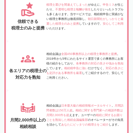
税理士選びを間違えてしまった
がゆえに、
申告ミス
が生じ
たり、
不透明な税理士報酬が発生
したりといったトラブル
も多くあります。当サービスでは、相続税申告に実績がな
い税理士事務所は徹底排除し、
朝日新聞社がしっかりと厳
信頼できる
選した税理士のみと提携
していますので、
安心してご利用
税理士のみと提携
いただけます。
相続会議は
全国450事務所以上の税理士事務所と提携
。
2019年から5年にわたるサイト運営で多くの事務所にお客
様の紹介をしており、
各事務所の対応の良さや強みを熟知
しています。
相続税申告に強い
だけでなく、
対応の良さに
各エリアの税理士の
も定評がある事務所を厳選
してご紹介するので、安心して
対応力を熟知
ご利用ください。
相続会議は
日本最大級の相続情報ポータルサイト
。
月間訪
問者数は150万人超
。
相続に関する専門家への相談件数は
月間2,000件を超
えます。ユーザーの
相続に関するお困り
月間2,000件以上の
ごとを熟知した相続会議編集部
のオペレーターがその知見
を活かして
あなたにピッタリの税理士をご紹介
します。
相続相談