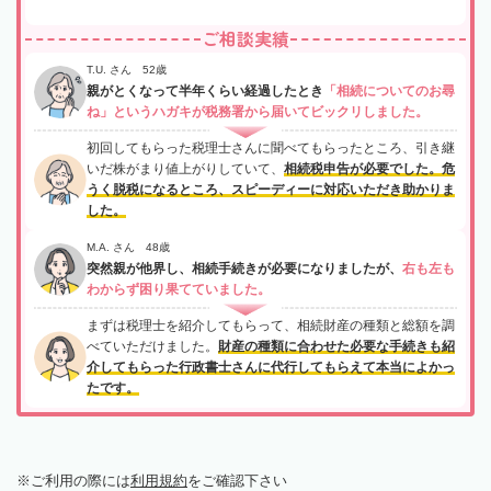
ご相談実績
T.U. さん 52歳
親がとくなって半年くらい経過したとき
「相続についてのお尋
ね」というハガキが税務署から届いてビックリしました。
初回してもらった税理士さんに聞べてもらったところ、引き継
いだ株がまり値上がりしていて、
相続税申告が必要でした。危
うく脱税になるところ、スピーディーに対応いただき助かりま
した。
M.A. さん 48歳
突然親が他界し、相続手続きが必要になりましたが、
右も左も
わからず困り果てていました。
まずは税理士を紹介してもらって、相続財産の種類と総額を調
べていただけました。
財産の種類に合わせた必要な手続きも紹
介してもらった行政書士さんに代行してもらえて本当によかっ
たです。
ご利用の際には
利用規約
をご確認下さい