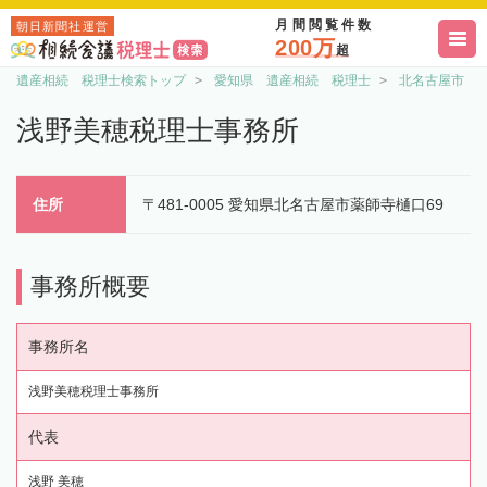
月間閲覧件数
朝日新聞社運営
200万
超
遺産相続 税理士検索トップ
愛知県 遺産相続 税理士
北名古屋市 
浅野美穂税理士事務所
住所
〒481-0005 愛知県北名古屋市薬師寺樋口69
事務所概要
事務所名
浅野美穂税理士事務所
代表
浅野 美穂