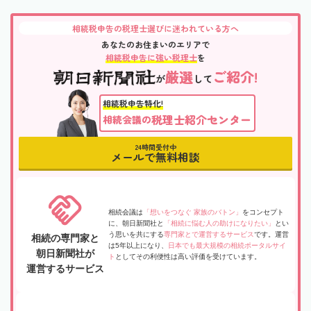
相続税申告の税理士選びに迷われている方へ
あなたのお住まいのエリアで
相続税申告に強い税理士
を
厳選
ご紹介!
が
して
相続税申告特化!
税理士紹介センター
相続会議の
24時間受付中
メールで無料相談
相続会議は
「想いをつなぐ 家族のバトン」
をコンセプト
に、朝日新聞社と
「相続に悩む人の助けになりたい」
とい
う思いを共にする
専門家とで運営するサービス
です。運営
相続の専門家と
は5年以上になり、
日本でも最大規模の相続ポータルサイ
朝日新聞社が
ト
としてその利便性は高い評価を受けています。
運営するサービス