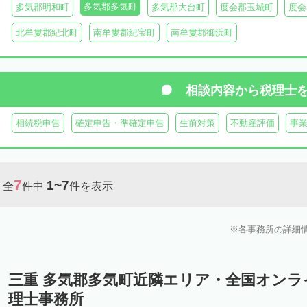
多気郡多気町
多気郡明和町
多気郡大台町
度会郡玉城町
度会
北牟婁郡紀北町
南牟婁郡紀宝町
南牟婁郡御浜町
相談内容から
税理士
相続税申告
確定申告・準確定申告
生前対策
不動産評価
事
7
1~7
全
件中
件を表示
各事務所の詳細
三重 多気郡多気町近隣エリア・全国オン
理士事務所