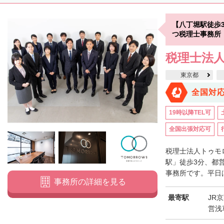
【八丁堀駅徒歩
つ税理士事務所
税理士法
東京都
全国対
19時以降TEL可
全国出張対応可
税理士法人トゥモ
駅」徒歩3分、都
事務所です。平日は
事務所の詳細を見る
最寄駅
JR
営浅