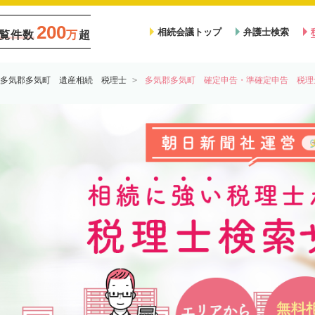
200
相続会議トップ
弁護士検索
覧件数
万
超
多気郡多気町 遺産相続 税理士
多気郡多気町 確定申告・準確定申告 税理