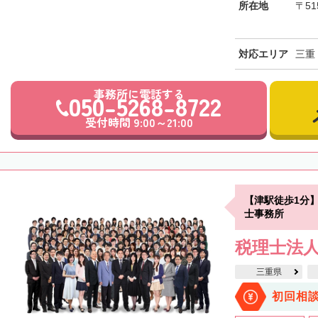
所在地
〒51
対応エリア
三重
事務所に電話する
050-5268-8722
受付時間 9:00～21:00
【津駅徒歩1分
士事務所
税理士法人
三重県
初回相