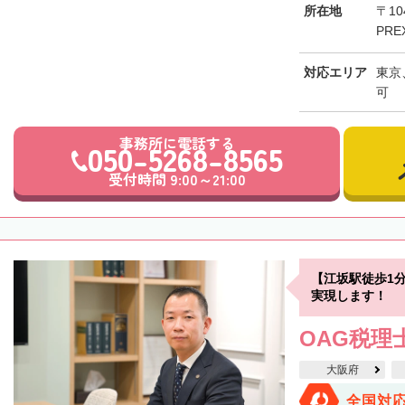
所在地
〒10
PRE
対応エリア
東京
可
事務所に電話する
050-5268-8565
受付時間 9:00～21:00
【江坂駅徒歩1
実現します！
OAG税理
大阪府
全国対