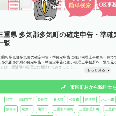
三重県 多気郡多気町の確定申告・準確
一覧
三重県 多気郡多気町の確定申告・準確定申告に強い税理士事務所一覧で
県 多気郡多気町の確定申告・準確定申告に強い税理士事務所を一覧で見
ことは一度近隣の税理士に相談してみましょう。
もっと見る
市区町村から
税理士
津市
四日市市
鈴鹿市
桑名市
松阪市
伊勢市
いなべ市
伊賀市
尾鷲市
熊野市
三重郡川越町
三重郡菰野町
三重郡