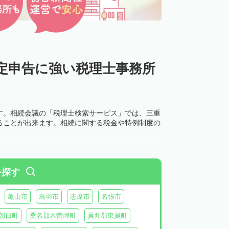
定申告に強い税理士事務所
す。相続会議の「税理士検索サービス」では、三重
ることが出来ます。相続に関する税金や特例制度の
を探す
亀山市
鳥羽市
志摩市
名張市
朝日町
桑名郡木曽岬町
員弁郡東員町