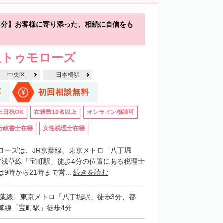
3分】お客様に寄り添った、相続に自信をも
人トゥモローズ
中央区
日本橋駅
応
初回相談無料
土日祝OK
在籍数10名以上
オンライン相談可
行政書士在籍
女性税理士在籍
ローズは、JR京葉線、東京メトロ「八丁堀
営浅草線「宝町駅」徒歩4分の位置にある税理士
9時から21時まで営...
続きを読む
京葉線、東京メトロ「八丁堀駅」徒歩3分、都
草線「宝町駅」徒歩4分