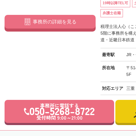
19時以降TEL可
弁護士在籍
事務所の詳細を見る
税理士法人心（こ
5階に事務所を構
道・近畿日本鉄道「
最寄駅
JR
所在地
〒5
5F
対応エリア
三重
事務所に電話する
050-5268-8722
受付時間 9:00～21:00