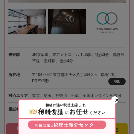
最寄駅
JR京葉線、東京メトロ「八丁堀駅」徒歩3分、都営浅
草線「宝町駅」徒歩4分
所在地
〒104-0032 東京都中央区八丁堀4-3-5 京橋宝町
PREX6階
地図
対応エリア
東京、埼玉、神奈川、千葉、全国オンライン相談可
相続に強い税理士探しは、
050-5268-8565
お任せ
電話番号
に
ください
税理士紹介センター
相続会議
の
事務所に電話する
事務所にメールする