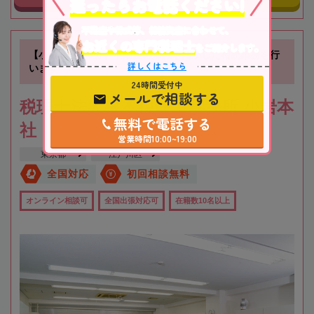
迷ったらお電話ください!
不動産や株式等、相続資産に合わせて、
お近くの専門税理士
をご紹介します。
【小岩駅徒歩3分】不動産の知識を活かした相続業務を行
詳しくはこちら
います
24時間受付中
メールで相談する
税理士法人根本税理士事務所 小岩本
無料で電話する
社
営業時間10:00~19:00
東京都
江戸川区
全国対応
初回相談無料
オンライン相談可
全国出張対応可
在籍数10名以上