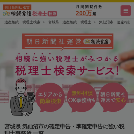
月間閲覧件数
朝日新聞社運営
200万
超
遺産相続 税理士検索
宮城県 遺産相続 税理士
気仙沼市 遺産相続
宮城県 気仙沼市の確定申告・準確定申告に強い税
理士事務所 一覧