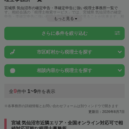
宮城県 気仙沼市の確定申告・準確定申告に強い税理士事務所一覧で
す。相続会議の「税理士検索サービス」では、宮城県 気仙沼市の確定
申告・準確定申告に強い税理士事務所を一覧で見ることが出来ます。相
もっと見る
続に関する税金や特例制度のことは一度近隣の税理士に相談してみまし
ょう。
さらに条件を絞り込む
市区町村から
税理士を探す
相談内容から
税理士を探す
9
1~9
全
件中
件を表示
各事務所の詳細情報とお問い合わせフォームは別ウィンドウで開きます
更新日：2026年8月7日
宮城 気仙沼市近隣エリア・全国オンライン対応可で相
続対応可能な税理士事務所