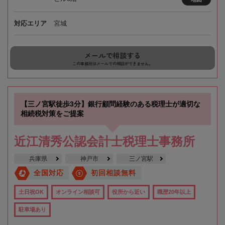
対応エリア
宮城
メールで相談する
この事務所はメールでの相談ができません。
【三ノ宮駅徒歩3分】銀行顧問経験のある税理士が適切な
相続税対策をご提案
近江清秀公認会計士税理士事務所
兵庫県
神戸市
三ノ宮駅
全国対応
初回相談無料
土日祝OK
オンライン相談可
役所から近い
職歴20年以上
駐車場あり