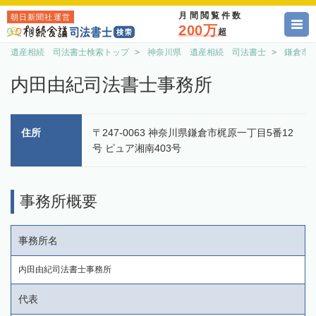
月間閲覧件数
朝日新聞社運営
200万
超
遺産相続 司法書士検索トップ
神奈川県 遺産相続 司法書士
鎌倉市
内田由紀司法書士事務所
住所
〒247-0063 神奈川県鎌倉市梶原一丁目5番12
号 ピュア湘南403号
事務所概要
事務所名
内田由紀司法書士事務所
代表