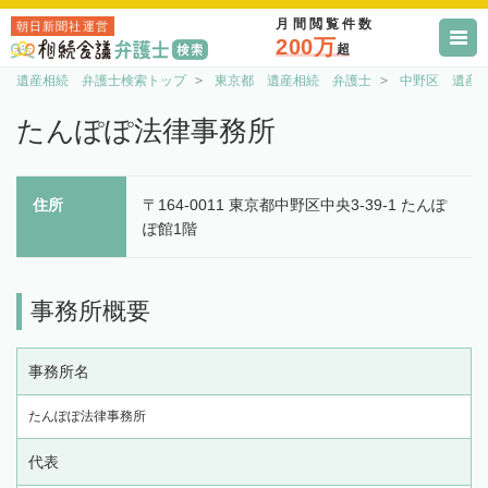
月間閲覧件数
朝日新聞社運営
200万
超
遺産相続 弁護士検索トップ
東京都 遺産相続 弁護士
中野区 遺産
たんぽぽ法律事務所
住所
〒164-0011 東京都中野区中央3-39-1 たんぽ
ぽ館1階
事務所概要
事務所名
たんぽぽ法律事務所
代表