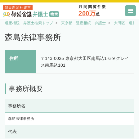
月間閲覧件数
朝日新聞社運営
200万
超
遺産相続 弁護士検索トップ
東京都 遺産相続 弁護士
大田区 遺産
森島法律事務所
住所
〒143-0025 東京都大田区南馬込1-6-9 グレイ
ス南馬込101
事務所概要
事務所名
森島法律事務所
代表