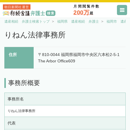
月間閲覧件数
朝日新聞社運営
200万
超
遺産相続 弁護士検索トップ
福岡県 遺産相続 弁護士
福岡市 遺産
りねん法律事務所
住所
〒810-0044 福岡県福岡市中央区六本松2-5-1
The Arbor Office609
事務所概要
事務所名
りねん法律事務所
代表