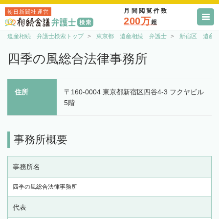
月間閲覧件数
朝日新聞社運営
200万
超
遺産相続 弁護士検索トップ
東京都 遺産相続 弁護士
新宿区 遺産
四季の風総合法律事務所
住所
〒160-0004 東京都新宿区四谷4-3 フクヤビル
5階
事務所概要
事務所名
四季の風総合法律事務所
代表