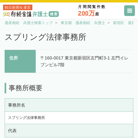
月間閲覧件数
朝日新聞社運営
200万
超
遺産相続 弁護士検索トップ
東京都 遺産相続 弁護士
新宿区 遺産
スプリング法律事務所
住所
〒160-0017 東京都新宿区左門町3-1 左門イレ
ブンビル7階
事務所概要
事務所名
スプリング法律事務所
代表