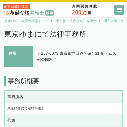
月間閲覧件数
朝日新聞社運営
200万
超
遺産相続 弁護士検索トップ
東京都 遺産相続 弁護士
世田谷区 遺
東京ゆまにて法律事務所
住所
〒157-0073 東京都世田谷区砧4-31-6 ドムス
砧公園202
事務所概要
事務所名
東京ゆまにて法律事務所
代表