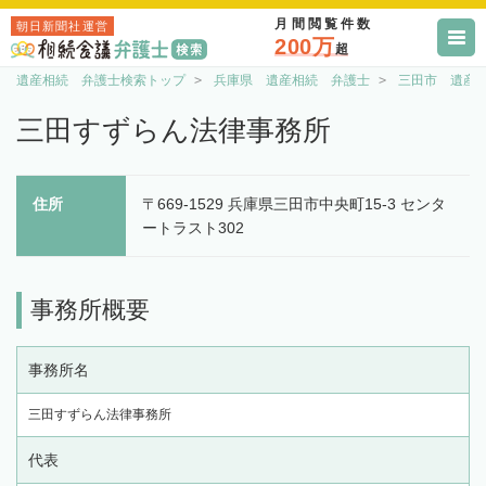
月間閲覧件数
朝日新聞社運営
200万
超
遺産相続 弁護士検索トップ
兵庫県 遺産相続 弁護士
三田市 遺産
三田すずらん法律事務所
住所
〒669-1529 兵庫県三田市中央町15-3 センタ
ートラスト302
事務所概要
事務所名
三田すずらん法律事務所
代表