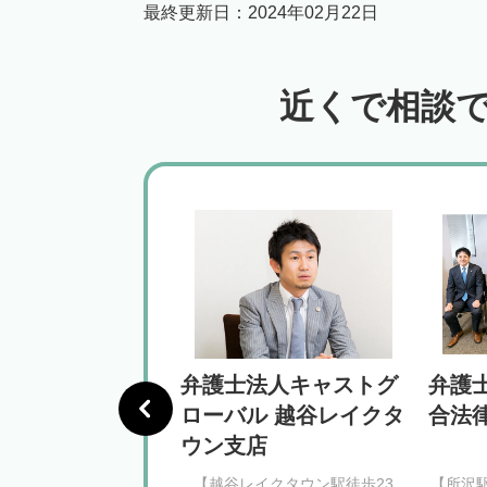
最終更新日：
2024年02月22日
近くで相談
法人翠 川口事務
弁護士法人キャストグ
弁護
ローバル 越谷レイクタ
合法
ウン支店
２分】経済的利益確保
【越谷レイクタウン駅徒歩23
【所沢