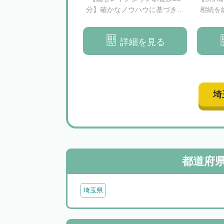
決の両立を目指します
分】確かなノウハウに基づき、
相続を
相続問題の解決をサポートいた
します
詳細を見る
詳細を見る
埼
都道府
埼玉県