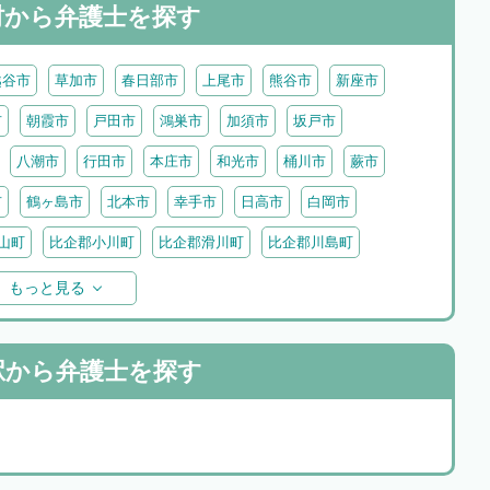
村から
弁護士を探す
越谷市
草加市
春日部市
上尾市
熊谷市
新座市
市
朝霞市
戸田市
鴻巣市
加須市
坂戸市
八潮市
行田市
本庄市
和光市
桶川市
蕨市
市
鶴ヶ島市
北本市
幸手市
日高市
白岡市
山町
比企郡小川町
比企郡滑川町
比企郡川島町
わ町
入間郡三芳町
入間郡毛呂山町
入間郡越生町
もっと見る
里町
児玉郡神川町
児玉郡美里町
大里郡寄居町
町
秩父郡長瀞町
秩父郡東秩父村
駅から
弁護士を探す