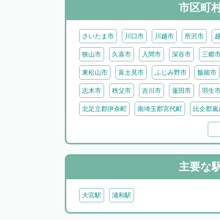
市区町
さいたま市
川口市
川越市
所沢市
狭山市
久喜市
入間市
深谷市
三郷
東松山市
富士見市
ふじみ野市
飯能市
志木市
秩父市
吉川市
蓮田市
羽生
北足立郡伊奈町
南埼玉郡宮代町
比企郡嵐
比企郡吉見町
比企郡鳩山町
比企郡ときが
北葛飾郡杉戸町
北葛飾郡松伏町
児玉郡上
秩父郡小鹿野町
秩父郡皆野町
秩父郡横瀬
主要な
大宮駅
浦和駅