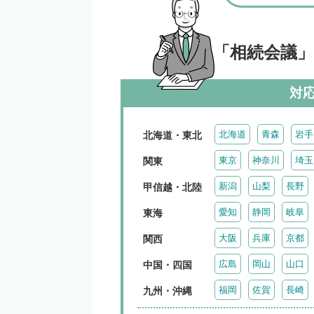
「相続会議
対
北海道
青森
岩手
北海道・東北
東京
神奈川
埼玉
関東
新潟
山梨
長野
甲信越・北陸
愛知
静岡
岐阜
東海
大阪
兵庫
京都
関西
広島
岡山
山口
中国・四国
福岡
佐賀
長崎
九州・沖縄