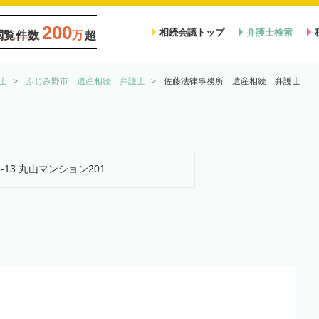
200
相続会議トップ
弁護士検索
閲覧件数
万
超
士
ふじみ野市 遺産相続 弁護士
佐藤法律事務所 遺産相続 弁護士
-13 丸山マンション201