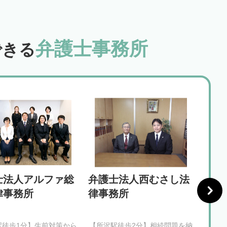
弁護士事務所
できる
士法人アルファ総
弁護士法人西むさし法
時の
律事務所
律事務所
駅徒歩1分】生前対策から
【所沢駅徒歩2分】相続問題を納
【川越