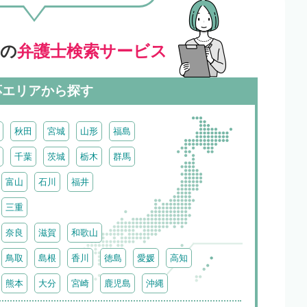
」の
弁護士検索サービス
応エリアから探す
秋田
宮城
山形
福島
千葉
茨城
栃木
群馬
富山
石川
福井
三重
奈良
滋賀
和歌山
鳥取
島根
香川
徳島
愛媛
高知
熊本
大分
宮崎
鹿児島
沖縄