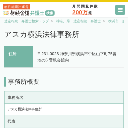
月間閲覧件数
朝日新聞社運営
200万
超
遺産相続 弁護士検索トップ
神奈川県 遺産相続 弁護士
横浜市 遺
アスカ横浜法律事務所
住所
〒231-0023 神奈川県横浜市中区山下町75番
地の6 警親会館内
事務所概要
事務所名
アスカ横浜法律事務所
代表