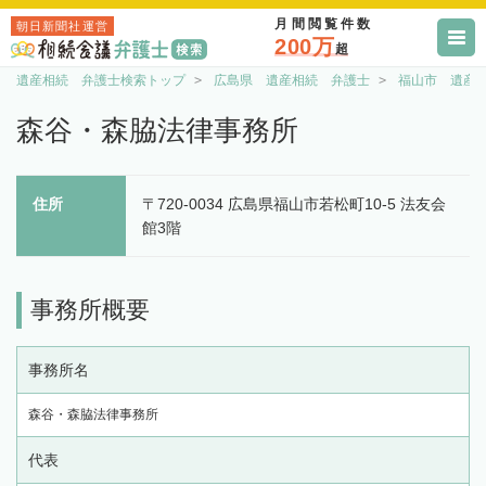
月間閲覧件数
朝日新聞社運営
200万
超
遺産相続 弁護士検索トップ
広島県 遺産相続 弁護士
福山市 遺産
森谷・森脇法律事務所
住所
〒720-0034 広島県福山市若松町10-5 法友会
館3階
事務所概要
事務所名
森谷・森脇法律事務所
代表