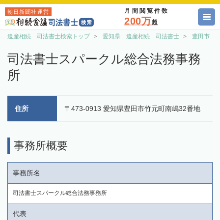
月間閲覧件数
朝日新聞社運営
200万
超
遺産相続 司法書士検索トップ
愛知県 遺産相続 司法書士
豊田市 
司法書士スパークル総合法務事務
所
住所
〒473-0913 愛知県豊田市竹元町南嶋32番地
事務所概要
事務所名
司法書士スパークル総合法務事務所
代表