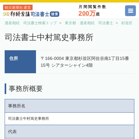
月間閲覧件数
朝日新聞社運営
200万
超
遺産相続 司法書士検索トップ
東京都 遺産相続 司法書士
杉並区 
司法書士中村篤史事務所
住所
〒166-0004 東京都杉並区阿佐谷南1丁目15番
15号 シアターシャイン4階
事務所概要
事務所名
司法書士中村篤史事務所
代表