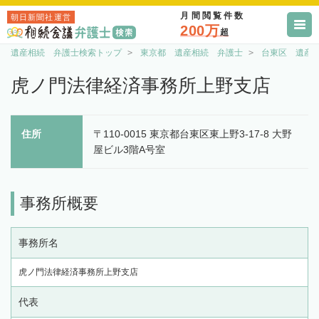
月間閲覧件数
朝日新聞社運営
200万
超
遺産相続 弁護士検索トップ
東京都 遺産相続 弁護士
台東区 遺産
虎ノ門法律経済事務所上野支店
住所
〒110-0015 東京都台東区東上野3-17-8 大野
屋ビル3階A号室
事務所概要
事務所名
虎ノ門法律経済事務所上野支店
代表