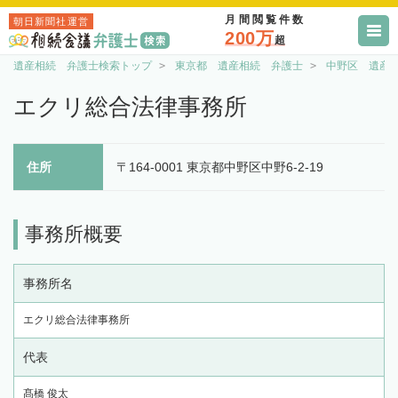
月間閲覧件数
朝日新聞社運営
200万
超
遺産相続 弁護士検索トップ
東京都 遺産相続 弁護士
中野区 遺産
エクリ総合法律事務所
住所
〒164-0001 東京都中野区中野6-2-19
事務所概要
事務所名
エクリ総合法律事務所
代表
髙橋 俊太