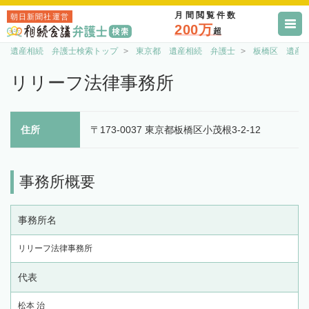
月間閲覧件数
朝日新聞社運営
200万
超
遺産相続 弁護士検索トップ
東京都 遺産相続 弁護士
板橋区 遺産
リリーフ法律事務所
住所
〒173-0037 東京都板橋区小茂根3-2-12
事務所概要
事務所名
リリーフ法律事務所
代表
松本 治