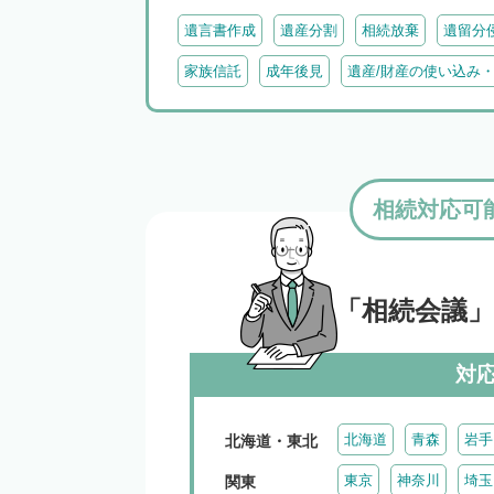
遺言書作成
遺産分割
相続放棄
遺留分
家族信託
成年後見
遺産/財産の使い込み
相続対応可
「相続会議
対
北海道
青森
岩手
北海道・東北
東京
神奈川
埼玉
関東