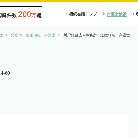
200
相続会議トップ
弁護士検索
閲覧件数
万
超
士
鈴鹿市 遺産相続 弁護士
川戸綜合法律事務所 遺産相続 弁護士
4-80