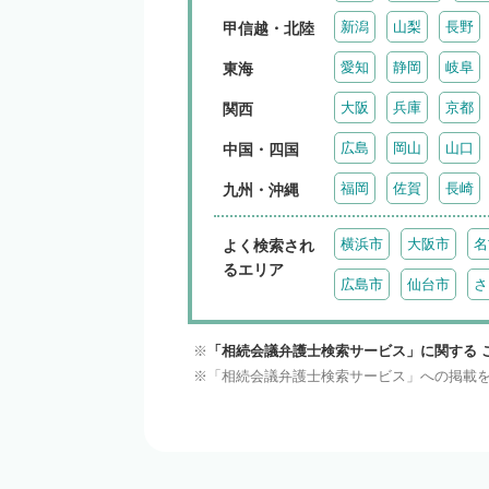
新潟
山梨
長野
甲信越・北陸
愛知
静岡
岐阜
東海
大阪
兵庫
京都
関西
広島
岡山
山口
中国・四国
福岡
佐賀
長崎
九州・沖縄
横浜市
大阪市
名
よく検索され
るエリア
広島市
仙台市
さ
「相続会議弁護士検索サービス」に関する 
「相続会議弁護士検索サービス」への掲載