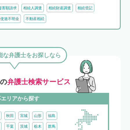
侵害額請求
相続人調査
相続財産調査
相続登記
・使途不明金
不動産相続
能な弁護士をお探しなら
」の
弁護士検索サービス
応エリアから探す
秋田
宮城
山形
福島
千葉
茨城
栃木
群馬