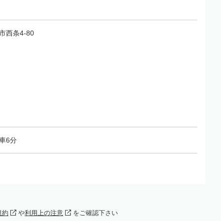
市西条4-80
車6分
規約
や
利用上の注意
をご確認下さい