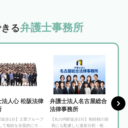
弁護士事務所
できる
士法人心 松阪法律
弁護士法人名古屋総合
弁護
所
法律事務所
法律
駅徒歩1分】士業グループ
【丸の内駅徒歩2分】相続税の節
【久屋
して相続を全面的にサポ
税にも配慮した遺産分割・相続
の