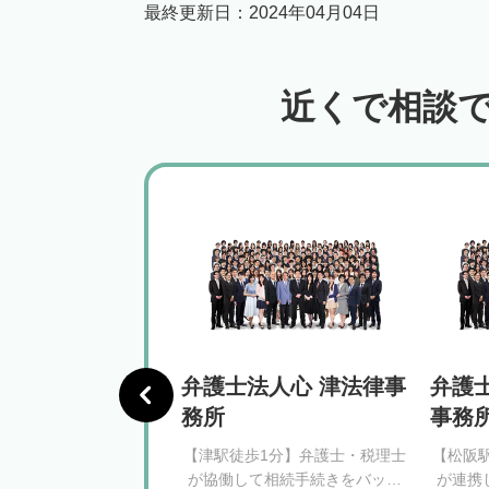
最終更新日：
2024年04月04日
近くで相談
律事務所
弁護士法人心 津法律事
弁護
務所
事務
ンター駅徒歩3分】相続
【津駅徒歩1分】弁護士・税理士
【松阪
の方に寄り添い、依頼
が協働して相続手続きをバック
が連携