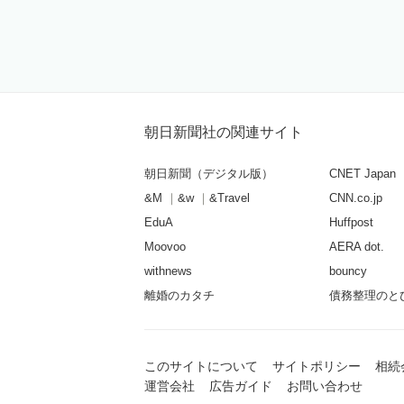
朝日新聞社の関連サイト
朝日新聞（デジタル版）
CNET Japan
&M
&w
&Travel
CNN.co.jp
EduA
Huffpost
Moovoo
AERA dot.
withnews
bouncy
離婚のカタチ
債務整理のと
このサイトについて
サイトポリシー
相続
運営会社
広告ガイド
お問い合わせ