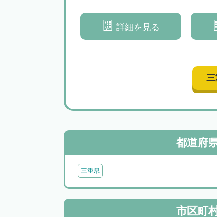
「心」の解決をして、
アップいたします
」していただけるよう
詳細を見る
詳細を見る
になってサポートいた
します
三
都道府
三重県
市区町