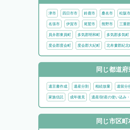
津市
四日市市
鈴鹿市
桑名市
松阪
名張市
伊賀市
尾鷲市
熊野市
三重
員弁郡東員町
多気郡明和町
多気郡多気町
度会郡度会町
度会郡大紀町
北牟婁郡紀北
同じ都道府
遺言書作成
遺産分割
相続放棄
遺留分
家族信託
成年後見
遺産/財産の使い込み
同じ市区町