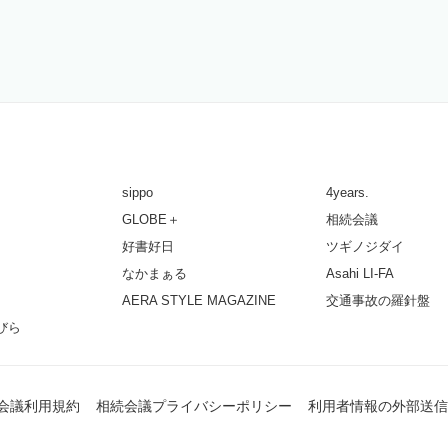
sippo
4years.
GLOBE＋
相続会議
好書好日
ツギノジダイ
なかまぁる
Asahi LI-FA
AERA STYLE MAGAZINE
交通事故の羅針盤
びら
会議利用規約
相続会議プライバシーポリシー
利用者情報の外部送信