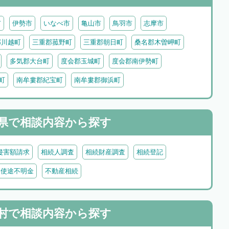
市
伊勢市
いなべ市
亀山市
鳥羽市
志摩市
郡川越町
三重郡菰野町
三重郡朝日町
桑名郡木曽岬町
多気郡大台町
度会郡玉城町
度会郡南伊勢町
町
南牟婁郡紀宝町
南牟婁郡御浜町
県で
相談内容から探す
侵害額請求
相続人調査
相続財産調査
相続登記
・使途不明金
不動産相続
村で
相談内容から探す