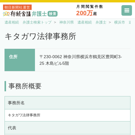
月間閲覧件数
朝日新聞社運営
200万
超
遺産相続 弁護士検索トップ
神奈川県 遺産相続 弁護士
横浜市 遺
キタガワ法律事務所
住所
〒230-0062 神奈川県横浜市鶴見区豊岡町3-
25 木島ビル5階
事務所概要
事務所名
キタガワ法律事務所
代表