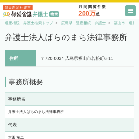
月間閲覧件数
朝日新聞社運営
200万
超
遺産相続 弁護士検索トップ
広島県 遺産相続 弁護士
福山市 遺産
弁護士法人ばらのまち法律事務所
住所
〒720-0034 広島県福山市若松町6-11
事務所概要
事務所名
弁護士法人ばらのまち法律事務所
代表
本田 祐二