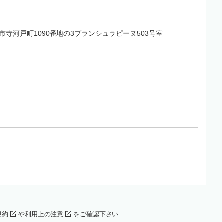
瑞浪市寺河戸町1090番地の3ブランシュラピーヌ503号室
規約
や
利用上の注意
をご確認下さい