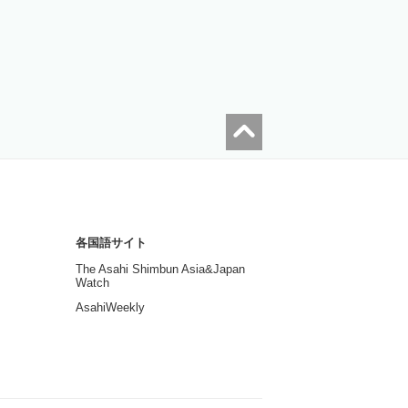
各国語サイト
The Asahi Shimbun Asia&Japan
Watch
AsahiWeekly