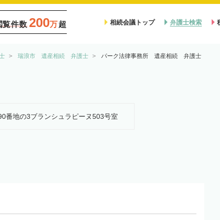
200
相続会議トップ
弁護士検索
閲覧件数
万
超
士
瑞浪市 遺産相続 弁護士
パーク法律事務所 遺産相続 弁護士
1090番地の3ブランシュラピーヌ503号室