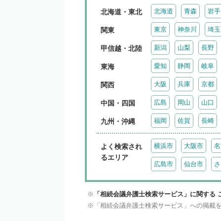
北海道
青森
岩手
北海道・東北
東京
神奈川
埼玉
関東
新潟
山梨
長野
甲信越・北陸
愛知
静岡
岐阜
東海
大阪
兵庫
京都
関西
広島
岡山
山口
中国・四国
福岡
佐賀
長崎
九州・沖縄
横浜市
大阪市
名
よく検索され
るエリア
広島市
仙台市
さ
「相続会議弁護士検索サービス」に関する 
「相続会議弁護士検索サービス」への掲載