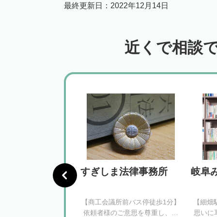
最終更新日：
2022年12月14日
近くで相談
法人名古屋総合
すぎしま法律事務所
岐阜
務所
駅徒歩2分】相続税の節
【商工会議所前バス停徒歩1分】
【細畑
慮した遺産分割・相続
依頼者様のご意思を尊重し、適
思いに