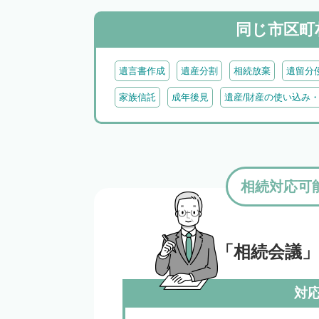
同じ市区町
遺言書作成
遺産分割
相続放棄
遺留分
家族信託
成年後見
遺産/財産の使い込み
相続対応可
「相続会議
対