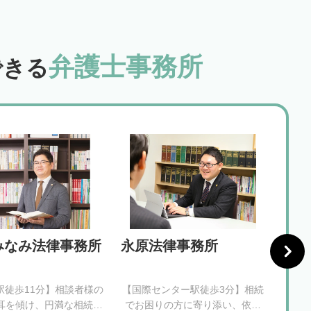
弁護士事務所
できる
みなみ法律事務所
永原法律事務所
弁護
務所
駅徒歩11分】相談者様の
【国際センター駅徒歩3分】相続
【尾張
耳を傾け、円満な相続の
でお困りの方に寄り添い、依頼
分】