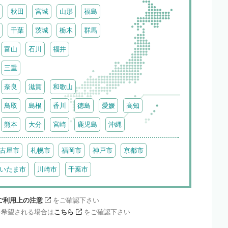
秋田
宮城
山形
福島
千葉
茨城
栃木
群馬
富山
石川
福井
三重
奈良
滋賀
和歌山
鳥取
島根
香川
徳島
愛媛
高知
熊本
大分
宮崎
鹿児島
沖縄
古屋市
札幌市
福岡市
神戸市
京都市
いたま市
川崎市
千葉市
ご利用上の注意
をご確認下さい
を希望される場合は
こちら
をご確認下さい