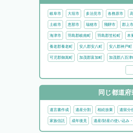
岐阜市
大垣市
多治見市
各務原市
土岐市
恵那市
瑞穂市
飛騨市
郡上
海津市
羽島郡岐南町
羽島郡笠松町
本
養老郡養老町
安八郡安八町
安八郡神戸町
可児郡御嵩町
加茂郡富加町
加茂郡八百津
加茂郡七宗町
加茂郡東白川村
大野郡白川
同じ都道府
遺言書作成
遺産分割
相続放棄
遺留分
家族信託
成年後見
遺産/財産の使い込み