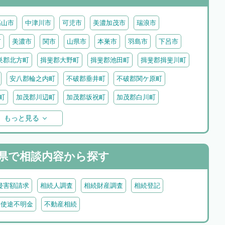
高山市
中津川市
可児市
美濃加茂市
瑞浪市
市
美濃市
関市
山県市
本巣市
羽島市
下呂市
巣郡北方町
揖斐郡大野町
揖斐郡池田町
揖斐郡揖斐川町
安八郡輪之内町
不破郡垂井町
不破郡関ケ原町
町
加茂郡川辺町
加茂郡坂祝町
加茂郡白川町
村
もっと見る
県で
相談内容から探す
侵害額請求
相続人調査
相続財産調査
相続登記
・使途不明金
不動産相続