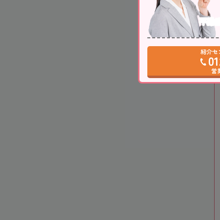
不動
紹介セ
01
営業