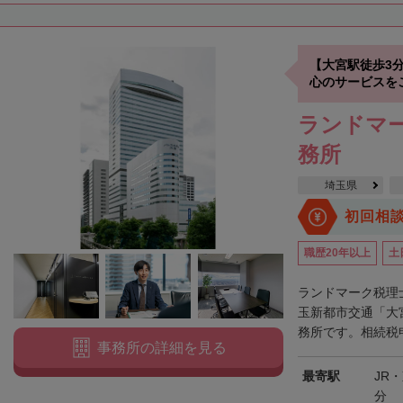
【大宮駅徒歩3
心のサービスを
ランドマー
務所
埼玉県
初回相
職歴20年以上
土
ランドマーク税理
玉新都市交通「大
務所です。相続税申
事務所の詳細を見る
最寄駅
JR
分