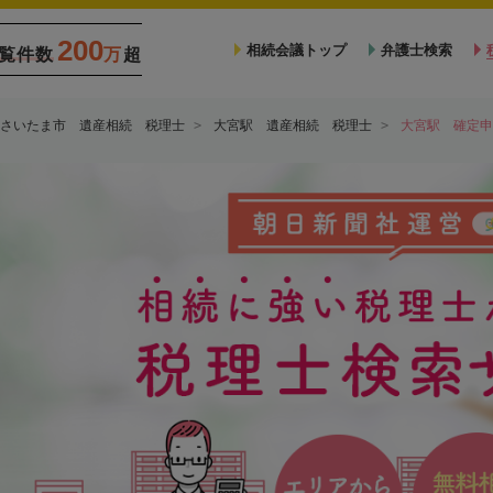
200
相続会議トップ
弁護士検索
覧件数
万
超
さいたま市 遺産相続 税理士
大宮駅 遺産相続 税理士
大宮駅 確定申