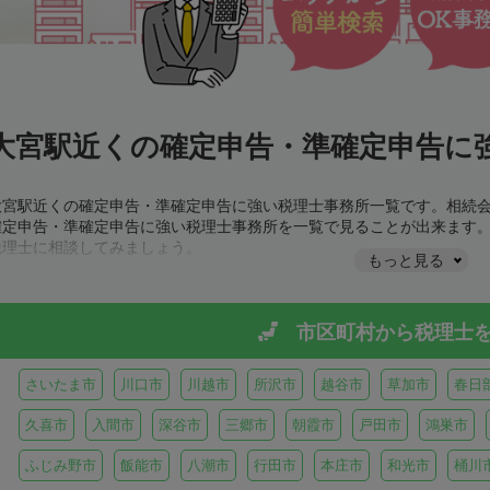
大宮駅近くの確定申告・準確定申告に強
大宮駅近くの確定申告・準確定申告に強い税理士事務所一覧です。相続
確定申告・準確定申告に強い税理士事務所を一覧で見ることが出来ます
税理士に相談してみましょう。
もっと見る
市区町村から
税理士
さいたま市
川口市
川越市
所沢市
越谷市
草加市
春日
久喜市
入間市
深谷市
三郷市
朝霞市
戸田市
鴻巣市
ふじみ野市
飯能市
八潮市
行田市
本庄市
和光市
桶川