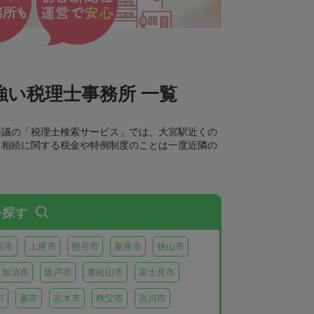
い税理士事務所 一覧
会議の「税理士検索サービス」では、大宮駅近くの
。相続に関する税金や特例制度のことは一度近隣の
を探す
部市
上尾市
熊谷市
新座市
狭山市
加須市
坂戸市
東松山市
富士見市
市
蕨市
志木市
秩父市
吉川市