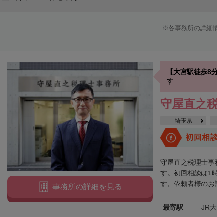
各事務所の詳細
【大宮駅徒歩8
す
守屋直之
埼玉県
初回相
守屋直之税理士事
す。初回相談は1
す。依頼者様のお話
事務所の詳細を見る
最寄駅
JR