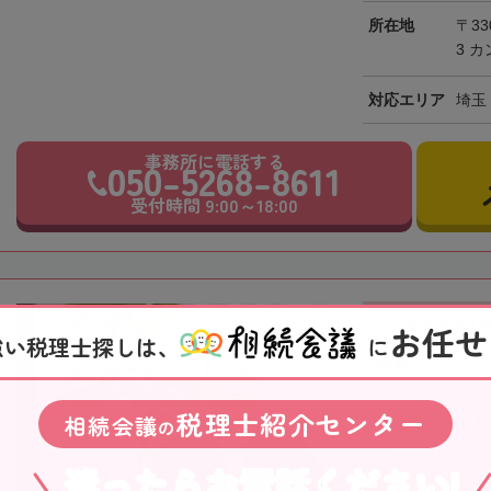
所在地
〒33
3 
対応エリア
埼玉
事務所に電話する
050-5268-8611
受付時間 9:00～18:00
【大宮駅徒歩1
お任せ
強い税理士探しは、
に
すい説明と、元
務所
税理士紹介センター
いかだい
相続会議
の
埼玉県
迷ったらお電話ください!