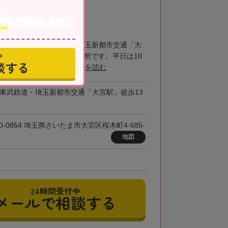
談無料
士
をご紹介します。
務所は、JR・東武鉄道・埼玉新都市交通「大
中
3分の位置にある税理士事務所です。平日は10
談する
業しており、電話で...
続きを読む
・東武鉄道・埼玉新都市交通「大宮駅」徒歩13
0-0854 埼玉県さいたま市大宮区桜木町4-685-
地図
24時間受付中
メールで相談する