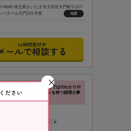
0-0846 埼玉県さいたま市大宮区大門町3-157-
カンパヌール大門101号室
地図
24時間受付中
メールで相談する
3分】税理士専門学校講師ならではのわかりや
ください
ホテルマンのホスピタリティを持つ税理士事
税理士事務所
さいたま市
大宮駅