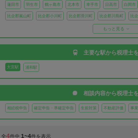
蓮田市
羽生市
鶴ヶ島市
北本市
幸手市
日高市
白岡市
比企郡嵐山町
比企郡小川町
比企郡滑川町
比企郡川島町
比
比企郡ときがわ町
入間郡三芳町
入間郡毛呂山町
入間郡越生町
もっと見る
児玉郡上里町
児玉郡神川町
児玉郡美里町
大里郡寄居町
秩
秩父郡長瀞町
秩父郡東秩父村
主要な駅から
税理士
大宮駅
浦和駅
相談内容から
税理士
相続税申告
確定申告・準確定申告
生前対策
不動産評価
事
4
1~4
全
件中
件を表示