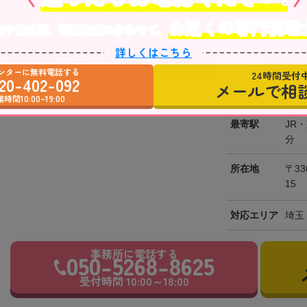
初回相
お近くの専門税理
産や株式等、相続資産に合わせて、
土日祝OK
詳しくはこちら
事務所の詳細を見る
いかだい税理士事
ンターに無料電話する
24時間受付
宮駅」から徒歩1
20-402-092
メールで相
時から18時まで営
時間10:00~19:00
最寄駅
JR
分
所在地
〒33
15
対応エリア
埼玉
事務所に電話する
050-5268-8625
受付時間 10:00～18:00