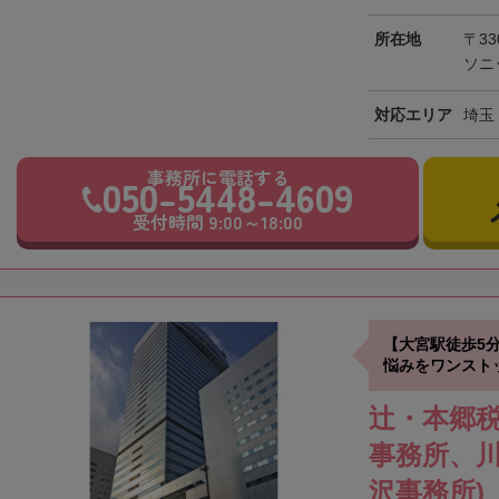
所在地
〒33
ソニ
対応エリア
埼玉
事務所に電話する
050-5448-4609
受付時間 9:00～18:00
【大宮駅徒歩5
悩みをワンスト
辻・本郷税
事務所、
沢事務所)