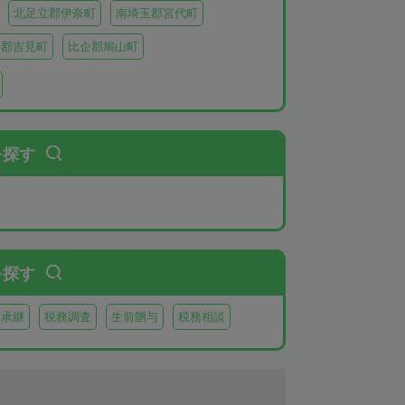
北足立郡伊奈町
南埼玉郡宮代町
企郡吉見町
比企郡鳩山町
北葛飾郡杉戸町
北葛飾郡松伏町
父郡小鹿野町
秩父郡皆野町
秩父郡横瀬町
を探す
を探す
業承継
税務調査
生前贈与
税務相談