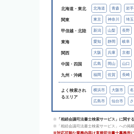
北海道
青森
岩手
北海道・東北
東京
神奈川
埼玉
関東
新潟
山梨
長野
甲信越・北陸
愛知
静岡
岐阜
東海
大阪
兵庫
京都
関西
広島
岡山
山口
中国・四国
福岡
佐賀
長崎
九州・沖縄
横浜市
大阪市
名
よく検索され
るエリア
広島市
仙台市
さ
「相続会議司法書士検索サービス」に関する
「相続会議司法書士検索サービス」への掲
対応可能な業務内容は直接司法書士事務所