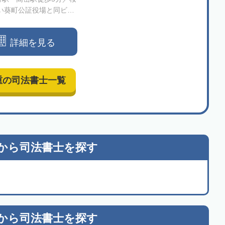
い葵町公証役場と同ビル
ア】家族信託・民事信託
とする、総合型司法書士
詳細を見る
法人です
重の司法書士一覧
から
司法書士を探す
から
司法書士を探す