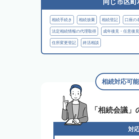
同じ市区町
相続手続き
相続放棄
相続登記
口座の
法定相続情報の代理取得
成年後見・任意後
住所変更登記
終活相談
相続対応可能
「相続会議」
対