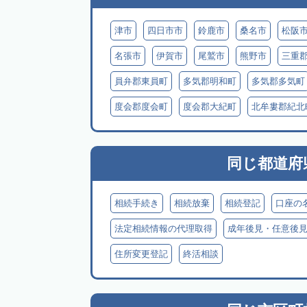
津市
四日市市
鈴鹿市
桑名市
松阪
名張市
伊賀市
尾鷲市
熊野市
三重
員弁郡東員町
多気郡明和町
多気郡多気町
度会郡度会町
度会郡大紀町
北牟婁郡紀北
同じ都道府
相続手続き
相続放棄
相続登記
口座の
法定相続情報の代理取得
成年後見・任意後
住所変更登記
終活相談