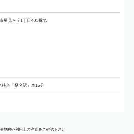
桑名市星見ヶ丘1丁目401番地
老鉄道「桑名駅」車15分
用規約
や
利用上の注意
をご確認下さい