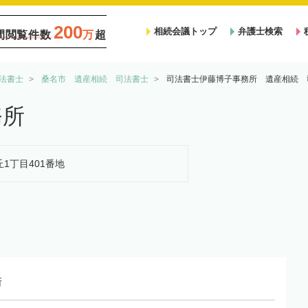
200
相続会議トップ
弁護士検索
間閲覧件数
万
超
法書士
桑名市 遺産相続 司法書士
司法書士伊藤博子事務所 遺産相続 
務所
丘1丁目401番地
所