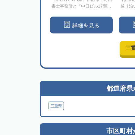
書士事務所と『中日ビル17階』
通り沿
にある税理士事務所が緊密に連
同フロ
携して相続と生前対策の60分無
を得意
詳細を見る
料相談・解決をサポートします
【栄駅徒...
三
都道府県
三重県
市区町村