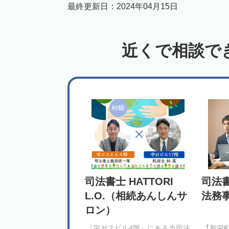
最終更新日：
2024年04月15日
近くで相談で
司法書士 HATTORI
司法
L.O.（相続あんしんサ
法務
ロン）
『栄ガスビル4階』にある当司法
【新栄