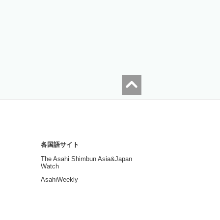
各国語サイト
The Asahi Shimbun Asia&Japan
Watch
AsahiWeekly