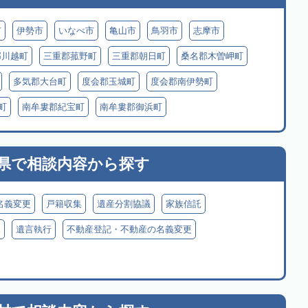
市
伊勢市
いなべ市
亀山市
鳥羽市
志摩市
郡川越町
三重郡菰野町
三重郡朝日町
桑名郡木曽岬町
多気郡大台町
度会郡玉城町
度会郡南伊勢町
町
南牟婁郡紀宝町
南牟婁郡御浜町
県で
相談内容から探す
名義変更
戸籍収集
遺産分割協議
家族信託
見
遺言執行
不動産登記・不動産の名義変更