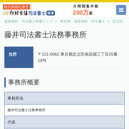
月間閲覧件数
朝日新聞社運営
200万
超
遺産相続 司法書士検索トップ
東京都 遺産相続 司法書士
足立区 
藤井司法書士法務事務所
住所
〒121-0062 東京都足立区南花畑三丁目25番
19号
事務所概要
事務所名
藤井司法書士法務事務所
代表