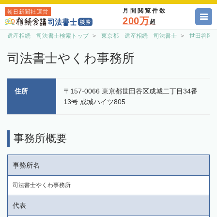
月間閲覧件数
朝日新聞社運営
200万
超
遺産相続 司法書士検索トップ
東京都 遺産相続 司法書士
世田谷区
司法書士やくわ事務所
住所
〒157-0066 東京都世田谷区成城二丁目34番
13号 成城ハイツ805
事務所概要
事務所名
司法書士やくわ事務所
代表