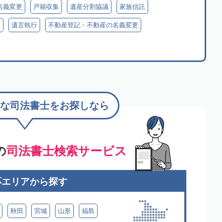
名義変更
戸籍収集
遺産分割協議
家族信託
見
遺言執行
不動産登記・不動産の名義変更
な司法書士をお探しなら
の
司法書士検索サービス
応エリアから探す
秋田
宮城
山形
福島