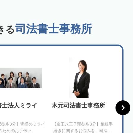
司法書士事務所
きる
書士法人ミライ
木元司法書士事務所
司法
所
駅徒歩3分】皆様のミライ
【京王八王子駅徒歩3分】相続手
【森下
のためのお手伝い
続きに関するお悩みを、司法書
っく