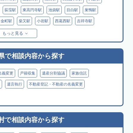
荻窪駅
東高円寺駅
池袋駅
目白駅
巣鴨駅
金町駅
柴又駅
小岩駅
西葛西駅
吉祥寺駅
もっと見る
県で
相談内容から探す
名義変更
戸籍収集
遺産分割協議
家族信託
見
遺言執行
不動産登記・不動産の名義変更
村で
相談内容から探す