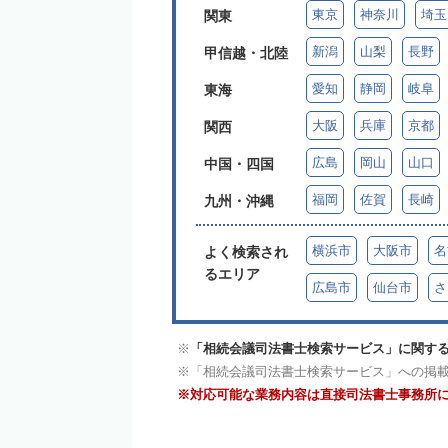
東京
神奈川
埼玉
関東
新潟
山梨
長野
甲信越・北陸
愛知
静岡
岐阜
東海
大阪
兵庫
京都
関西
広島
岡山
山口
中国・四国
福岡
佐賀
長崎
九州・沖縄
横浜市
大阪市
名
よく検索され
るエリア
広島市
仙台市
さ
「相続会議司法書士検索サービス」に関する
「相続会議司法書士検索サービス」への掲
対応可能な業務内容は直接司法書士事務所