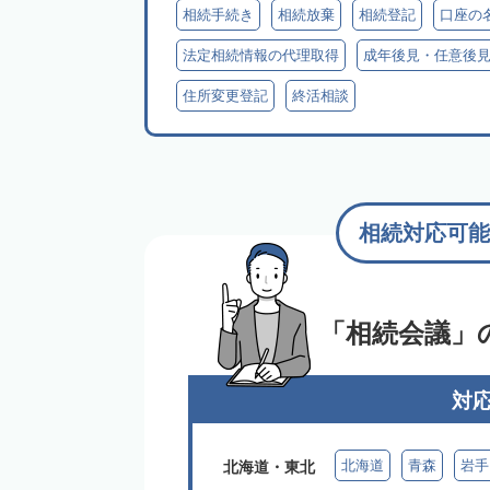
相続手続き
相続放棄
相続登記
口座の
法定相続情報の代理取得
成年後見・任意後
住所変更登記
終活相談
相続対応可能
「相続会議」
対
北海道
青森
岩手
北海道・東北