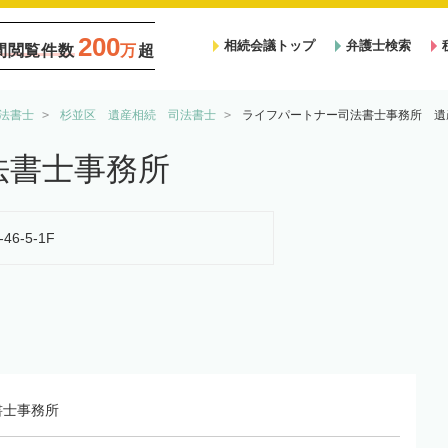
200
相続会議トップ
弁護士検索
間閲覧件数
万
超
法書士
杉並区 遺産相続 司法書士
ライフパートナー司法書士事務所 遺
法書士事務所
6-5-1F
書士事務所