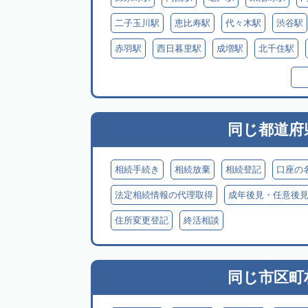
二子玉川駅
恵比寿駅
代々木駅
渋谷駅
赤羽駅
西日暮里駅
成増駅
北千住駅
武蔵境駅
三鷹駅
武蔵小金井駅
同じ都道府
相続手続き
相続放棄
相続登記
口座の
法定相続情報の代理取得
成年後見・任意後
住所変更登記
終活相談
同じ市区町