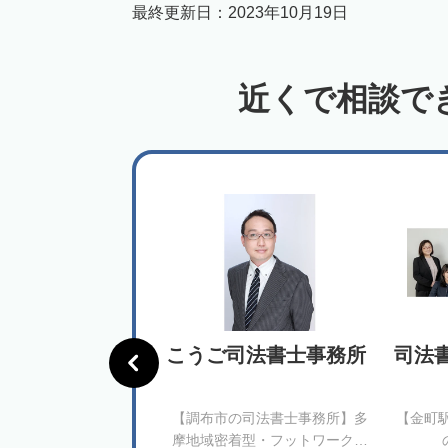
最終更新日：
2023年10月19日
近くで相談で
士法人リーガル
こうご司法書士事務所
司法
ス白金
輪駅徒歩2分】成年後見
【調布市の司法書士事務所】多
【金町
託など生前対策にも力
摩地域密着型・フットワーク軽