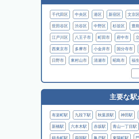
千代田区
中央区
港区
新宿区
文京
世田谷区
渋谷区
中野区
杉並区
豊
江戸川区
八王子市
町田市
府中市
西東京市
多摩市
小金井市
国分寺市
日野市
東村山市
清瀬市
昭島市
福
西多摩郡日の出町
西多摩郡奥多摩町
西多
三宅島
御蔵島
八丈島
青ヶ島
小笠
主要な駅
有楽町駅
九段下駅
秋葉原駅
神田駅
新橋駅
六本木駅
赤坂駅
青山一丁目駅
錦糸町駅
両国駅
亀戸駅
東陽町駅