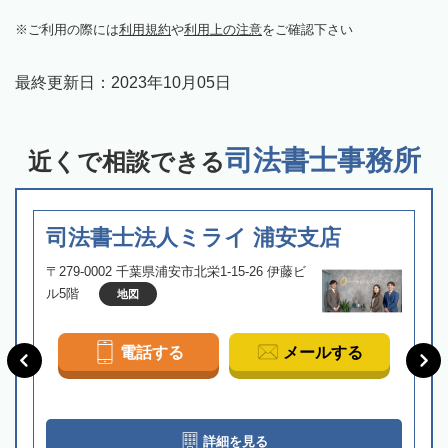
ご利用の際には
利用規約
や
利用上の注意
をご確認下さい
最終更新日：
2023年10月05日
司法書士事務所
近くで相談できる
司法書士法人ミライ 浦安支店
〒279-0002 千葉県浦安市北栄1-15-26 伊藤ビ
ル5階
地図
電話する
メールする
詳細を見る