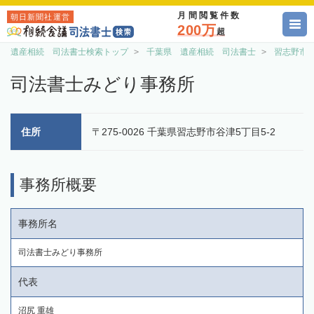
月間閲覧件数
朝日新聞社運営
200万
超
遺産相続 司法書士検索トップ
千葉県 遺産相続 司法書士
習志野市
司法書士みどり事務所
住所
〒275-0026 千葉県習志野市谷津5丁目5-2
事務所概要
事務所名
司法書士みどり事務所
代表
沼尻 重雄