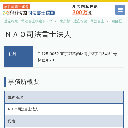
月間閲覧件数
朝日新聞社運営
200万
超
遺産相続 司法書士検索トップ
東京都 遺産相続 司法書士
葛飾区 
ＮＡＯ司法書士法人
住所
〒125-0062 東京都葛飾区青戸3丁目34番1号
林ビル201
事務所概要
事務所名
ＮＡＯ司法書士法人
代表