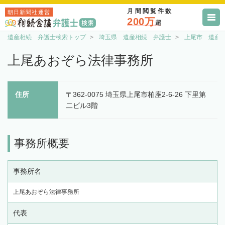
月間閲覧件数
朝日新聞社運営
200万
超
遺産相続 弁護士検索トップ
埼玉県 遺産相続 弁護士
上尾市 遺産
上尾あおぞら法律事務所
住所
〒362-0075 埼玉県上尾市柏座2-6-26 下里第
二ビル3階
事務所概要
事務所名
上尾あおぞら法律事務所
代表