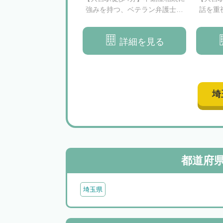
広く対応｜相談者様の
強みを持つ、ベテラン弁護士を
話を重
大切にする法律事務所
中心とした法律事務所
う弁護
です
詳細を見る
詳細を見る
埼
都道府
埼玉県