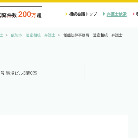
200
相続会議トップ
弁護士検索
閲覧件数
万
超
士
飯能市 遺産相続 弁護士
飯能法律事務所 遺産相続 弁護士
2号 馬場ビル3階C室