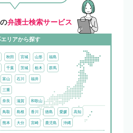
」の
弁護士検索サービス
応エリアから探す
秋田
宮城
山形
福島
千葉
茨城
栃木
群馬
富山
石川
福井
三重
奈良
滋賀
和歌山
鳥取
島根
香川
徳島
愛媛
高知
熊本
大分
宮崎
鹿児島
沖縄