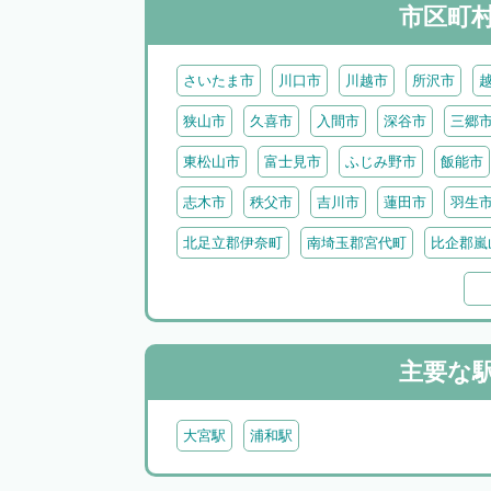
市区町
さいたま市
川口市
川越市
所沢市
狭山市
久喜市
入間市
深谷市
三郷
東松山市
富士見市
ふじみ野市
飯能市
志木市
秩父市
吉川市
蓮田市
羽生
北足立郡伊奈町
南埼玉郡宮代町
比企郡嵐
比企郡吉見町
比企郡鳩山町
比企郡ときが
北葛飾郡杉戸町
北葛飾郡松伏町
児玉郡上
秩父郡小鹿野町
秩父郡皆野町
秩父郡横瀬
主要な
大宮駅
浦和駅