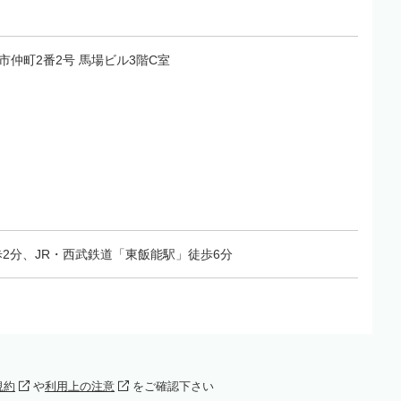
飯能市仲町2番2号 馬場ビル3階C室
2分、JR・西武鉄道「東飯能駅」徒歩6分
規約
や
利用上の注意
をご確認下さい