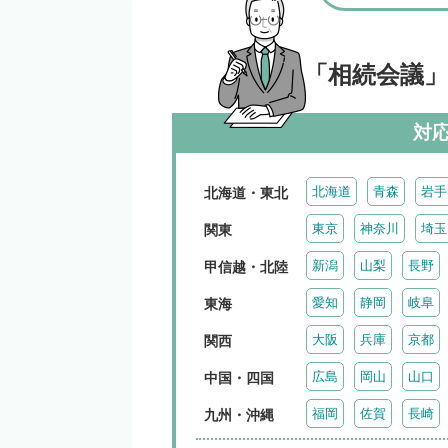
「相続会議
対
北海道
青森
岩手
北海道・東北
東京
神奈川
埼玉
関東
新潟
山梨
長野
甲信越・北陸
愛知
静岡
岐阜
東海
大阪
兵庫
京都
関西
広島
岡山
山口
中国・四国
福岡
佐賀
長崎
九州・沖縄