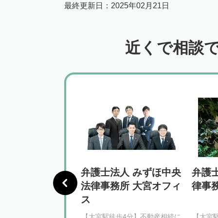
最終更新日：
2025年02月21日
近くで相談
律事務所 大宮オ
弁護士法人 みずほ中央
弁護
法律事務所 大宮オフィ
律事
ス
徒歩8分】相続問題のご
【大宮駅徒歩4分】不動産相続に
【大宮