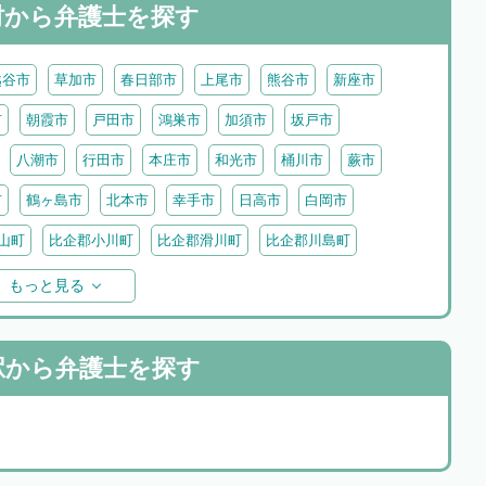
村から
弁護士を探す
越谷市
草加市
春日部市
上尾市
熊谷市
新座市
市
朝霞市
戸田市
鴻巣市
加須市
坂戸市
八潮市
行田市
本庄市
和光市
桶川市
蕨市
市
鶴ヶ島市
北本市
幸手市
日高市
白岡市
山町
比企郡小川町
比企郡滑川町
比企郡川島町
わ町
入間郡三芳町
入間郡毛呂山町
入間郡越生町
もっと見る
里町
児玉郡神川町
児玉郡美里町
大里郡寄居町
町
秩父郡長瀞町
秩父郡東秩父村
駅から
弁護士を探す