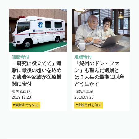
遺贈寄付
遺贈寄付
「研究に役立てて」遺
「紀州のドン・ファ
贈に最後の想いを込め
ン」も望んだ遺贈と
る患者や家族が医療機
は？人生の最期に財産
関に寄付
どう生かす
海老原由紀
海老原由紀
2019.12.20
2019.09.26
#遺贈寄付を知る
#遺贈寄付を知る