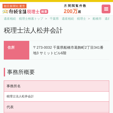
月間閲覧件数
朝日新聞社運営
200万
超
遺産相続 税理士検索トップ
千葉県 遺産相続 税理士
船橋市 遺産
税理士法人松井会計
住所
〒273-0032 千葉県船橋市葛飾町2丁目341番
地3 サミットビル6階
事務所概要
事務所名
税理士法人松井会計
代表