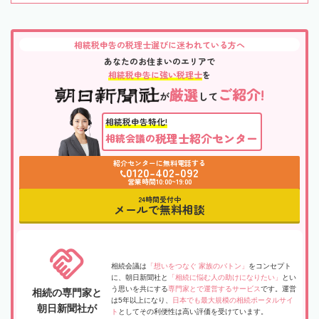
相続税申告の税理士選びに迷われている方へ
あなたのお住まいのエリアで
相続税申告に強い税理士
を
厳選
ご紹介!
が
して
相続税申告特化!
税理士紹介センター
相続会議の
紹介センターに無料電話する
0120-402-092
営業時間10:00~19:00
24時間受付中
メールで無料相談
相続会議は
「想いをつなぐ 家族のバトン」
をコンセプト
に、朝日新聞社と
「相続に悩む人の助けになりたい」
とい
う思いを共にする
専門家とで運営するサービス
です。運営
相続の専門家と
は5年以上になり、
日本でも最大規模の相続ポータルサイ
朝日新聞社が
ト
としてその利便性は高い評価を受けています。