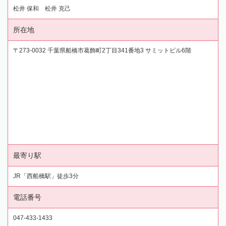
松井 保和 松井 克己
所在地
〒273-0032 千葉県船橋市葛飾町2丁目341番地3 サミットビル6階
最寄り駅
JR「西船橋駅」徒歩3分
電話番号
047-433-1433