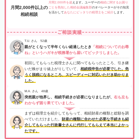
月間2,000件を超
えます。ユーザーの
相続に関するお困り
月間2,000件以上の
ごとを熟知した相続会議編集部
のオペレーターがその知見
を活かして
あなたにピッタリの税理士をご紹介
します。
相続相談
ご相談実績
T.U. さん 52歳
親がとくなって半年くらい経過したとき
「相続についてのお尋
ね」というハガキが税務署から届いてビックリしました。
初回してもらった税理士さんに聞べてもらったところ、引き継
いだ株がまり値上がりしていて、
相続税申告が必要でした。危
うく脱税になるところ、スピーディーに対応いただき助かりま
した。
M.A. さん 48歳
突然親が他界し、相続手続きが必要になりましたが、
右も左も
わからず困り果てていました。
まずは税理士を紹介してもらって、相続財産の種類と総額を調
べていただけました。
財産の種類に合わせた必要な手続きも紹
介してもらった行政書士さんに代行してもらえて本当によかっ
たです。