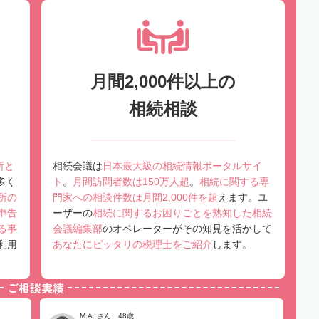
月間2,000件以上の
相続相談
所と
相続会議は
日本最大級の相続情報ポータルサイ
多く
ト
。
月間訪問者数は150万人超
。
相続に関する専
所の
門家への相談件数は月間2,000件を超
えます。ユ
申告
ーザーの
相続に関するお困りごとを熟知した相続
る事
会議編集部
のオペレーターがその知見を活かして
利用
あなたにピッタリの税理士をご紹介
します。
ご相談実績
M.A. さん 48歳