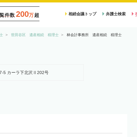
200
相続会議トップ
弁護士検索
覧件数
万
超
士
世田谷区 遺産相続 税理士
林会計事務所 遺産相続 税理士
17-5 カーラ下北沢Ⅱ202号