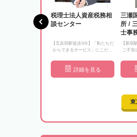
法人チェスター
税理士法人資産税務相
三瀬
王事務所
談センター
所 /
士事
王駅徒歩1分】初回相談
【五反田駅徒歩3分】「私たちだ
【新宿
切な財産を未来へ繋ぐ
からできるサービス」にこだわ
ご不安
｜複雑な財産評価もお
り、皆様の相続税申告をサポー
リット
任せください
トします
相
詳細を見る
詳細を見る
東