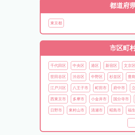
都道府
東京都
市区町
千代田区
中央区
港区
新宿区
文京
世田谷区
渋谷区
中野区
杉並区
豊
江戸川区
八王子市
町田市
府中市
西東京市
多摩市
小金井市
国分寺市
日野市
東村山市
清瀬市
昭島市
福
西多摩郡日の出町
西多摩郡奥多摩町
西多
三宅島
御蔵島
八丈島
青ヶ島
小笠