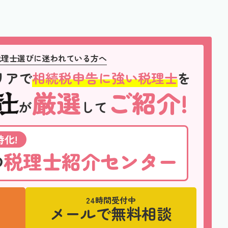
税理士選びに迷われている方へ
リアで
相続税申告に強い税理士
を
厳選
ご紹介!
が
して
化!
税理士紹介センター
の
24時間受付中
メールで無料相談