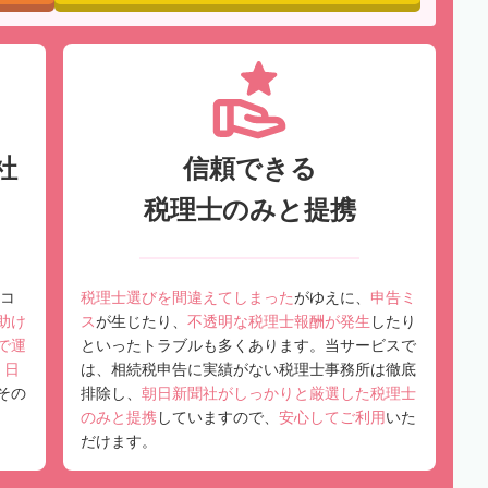
社
信頼できる
税理士のみと提携
コ
税理士選びを間違えてしまった
がゆえに、
申告ミ
助け
ス
が生じたり、
不透明な税理士報酬が発生
したり
で運
といったトラブルも多くあります。当サービスで
、
日
は、相続税申告に実績がない税理士事務所は徹底
その
排除し、
朝日新聞社がしっかりと厳選した税理士
のみと提携
していますので、
安心してご利用
いた
だけます。