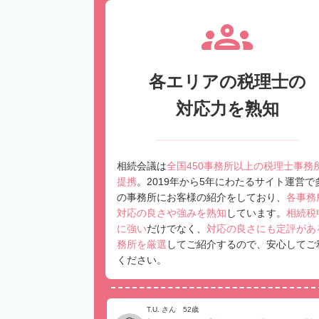
各エリアの税理士の
対応力を熟知
相続会議は
全国450事務所以上の税理士事務
提携
。2019年から5年にわたるサイト運営で
の事務所にお客様の紹介をしており、
各事務
対応の良さや強みを熟知
しています。
相続税
に強い
だけでなく、
対応の良さにも定評があ
務所を厳選
してご紹介するので、安心してご
ください。
T.U. さん 52歳