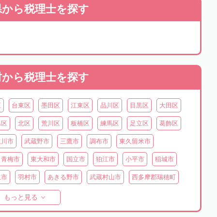
県から
税理士を探す
村から
税理士を探す
区
台東区
墨田区
江東区
品川区
目黒区
大田区
島区
北区
荒川区
板橋区
練馬区
足立区
葛飾区
立川市
武蔵野市
三鷹市
調布市
東久留米市
青梅市
東大和市
国立市
狛江市
小平市
稲城市
生市
羽村市
あきる野市
武蔵村山市
西多摩郡瑞穂町
摩郡檜原村
伊豆大島
利島
新島
式根島
神津島
もっと見る
原村