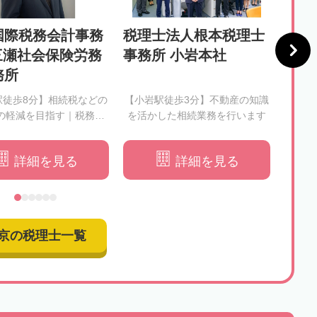
国際税務会計事務
税理士法人根本税理士
山嵜
 三瀬社会保険労務
事務所 小岩本社
務所
駅徒歩8分】相続税などの
【小岩駅徒歩3分】不動産の知識
【八王
の軽減を目指す｜税務メ
を活かした相続業務を行います
の対
を考慮しつつスムーズな
続をサポートします
詳細を見る
詳細を見る
京の税理士一覧